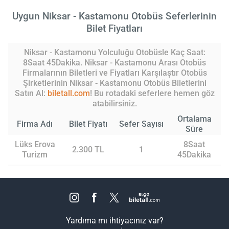
Uygun Niksar - Kastamonu Otobüs Seferlerinin
Bilet Fiyatları
Niksar - Kastamonu Yolculuğu Otobüsle Kaç Saat:
8Saat 45Dakika. Niksar - Kastamonu Arası Otobüs
Firmalarının Biletleri ve Fiyatları Karşılaştır Otobüs
Şirketlerinin Niksar - Kastamonu Otobüs Biletlerini
Satın Al:
biletall.com
! Bu rotadaki seferlere hemen göz
atabilirsiniz.
Ortalama
Firma Adı
Bilet Fiyatı
Sefer Sayısı
Süre
Lüks Erova
8Saat
2.300 TL
1
Turizm
45Dakika
Yardıma mı ihtiyacınız var?