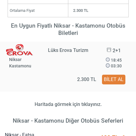
Ortalama Fiyat
2.300 TL
En Uygun Fiyatlı Niksar - Kastamonu Otobüs
Biletleri
Lüks Erova Turizm
2+1
Niksar
18:45
Kastamonu
03:30
2.300 TL
BİLET AL
Haritada görmek için tıklayınız.
Niksar - Kastamonu Diğer Otobüs Seferleri
Niksar - Fatsa