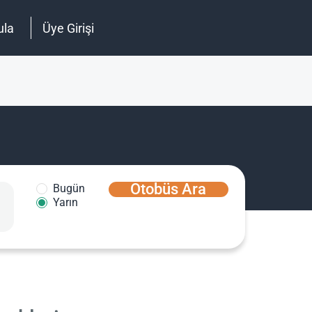
ula
Üye Girişi
Otobüs Ara
Bugün
Yarın