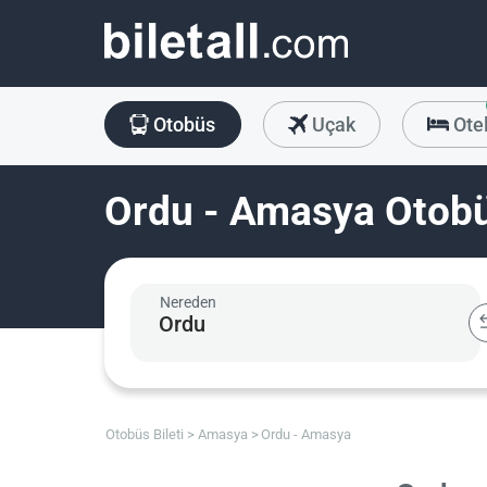
Otobüs
Uçak
Ote
Ordu - Amasya Otobüs
Nereden
Otobüs Bileti
Amasya
Ordu - Amasya