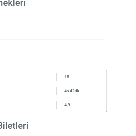
nekleri
15
4s 42dk
4,9
letleri