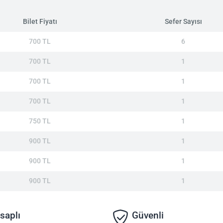
Bilet Fiyatı
Sefer Sayısı
700 TL
6
700 TL
1
700 TL
1
700 TL
1
750 TL
1
900 TL
1
900 TL
1
900 TL
1
saplı
Güvenli