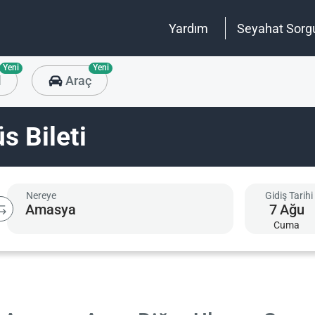
Yardım
Seyahat Sorg
Yeni
Yeni
l
Araç
 Bileti
Nereye
Gidiş Tarihi
7
Ağu
Cuma