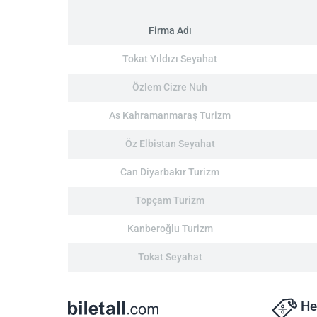
Firma Adı
Tokat Yıldızı Seyahat
Özlem Cizre Nuh
As Kahramanmaraş Turizm
Öz Elbistan Seyahat
Can Diyarbakır Turizm
Topçam Turizm
Kanberoğlu Turizm
Tokat Seyahat
He