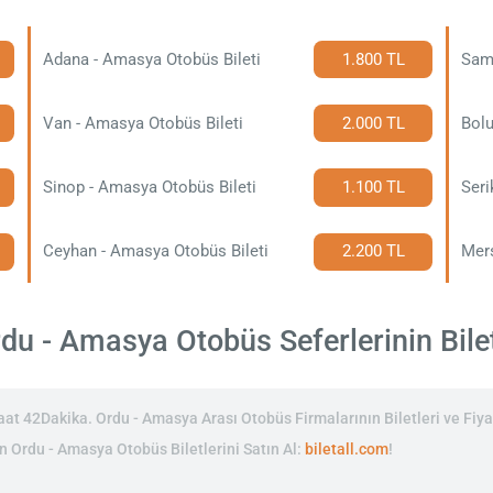
Adana - Amasya Otobüs Bileti
1.800 TL
Sam
Van - Amasya Otobüs Bileti
2.000 TL
Bolu
Sinop - Amasya Otobüs Bileti
1.100 TL
Seri
Ceyhan - Amasya Otobüs Bileti
2.200 TL
Mers
u - Amasya Otobüs Seferlerinin Bilet
t 42Dakika. Ordu - Amasya Arası Otobüs Firmalarının Biletleri ve Fiyat
in Ordu - Amasya Otobüs Biletlerini Satın Al:
biletall.com
!