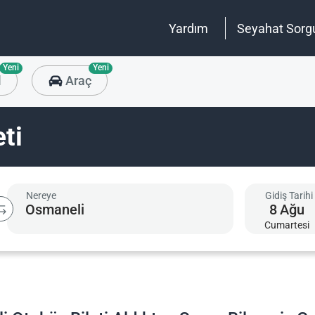
Yardım
Seyahat Sorg
Yeni
Yeni
l
Araç
ti
Nereye
Gidiş Tarihi
8
Ağu
Cumartesi