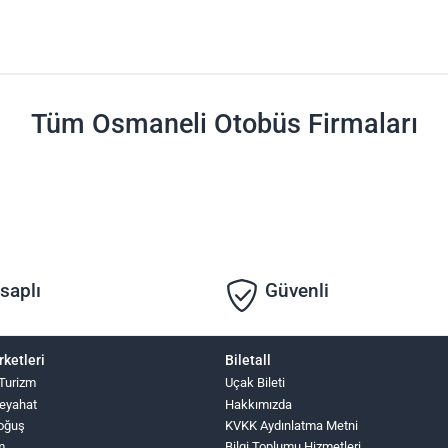
Tüm Osmaneli Otobüs Firmaları
saplı
Güvenli
rketleri
Biletall
 Turizm
Uçak Bileti
eyahat
Hakkımızda
oğuş
KVKK Aydınlatma Metni
m
Bilgi Toplumu Hizmetleri