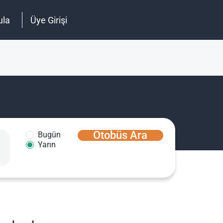
ula
Üye Girişi
Otobüs Ara
Bugün
Yarın