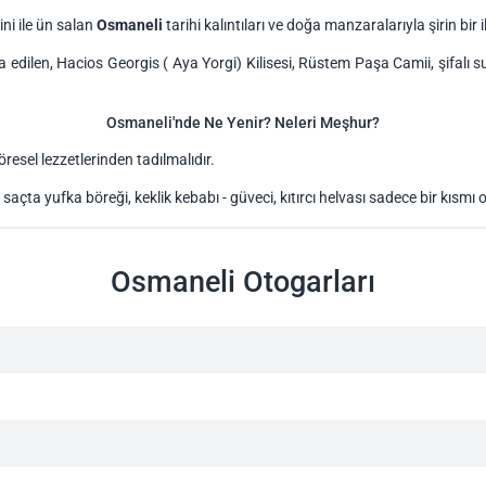
ini ile ün salan
Osmaneli
tarihi kalıntıları ve doğa manzaralarıyla şirin bir i
edilen, Hacios Georgis ( Aya Yorgi) Kilisesi, Rüstem Paşa Camii, şifalı su 
Osmaneli'nde Ne Yenir? Neleri Meşhur?
resel lezzetlerinden tadılmalıdır.
açta yufka böreği, keklik kebabı - güveci, kıtırcı helvası sadece bir kısmı
Osmaneli Otogarları