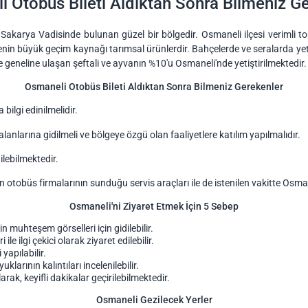
 Otobüs Bileti Aldıktan Sonra Bilmeniz G
 Sakarya Vadisinde bulunan güzel bir bölgedir. Osmaneli ilçesi verimli t
in büyük geçim kaynağı tarımsal ürünlerdir. Bahçelerde ve seralarda yetişti
 geneline ulaşan şeftali ve ayvanın %10'u Osmaneli'nde yetiştirilmektedir.
Osmaneli Otobüs Bileti Aldıktan Sonra Bilmeniz Gerekenler
bilgi edinilmelidir.
lanlarına gidilmeli ve bölgeye özgü olan faaliyetlere katılım yapılmalıdır.
lebilmektedir.
 otobüs firmalarının sunduğu servis araçları ile de istenilen vakitte Osman
Osmaneli'ni Ziyaret Etmek İçin 5 Sebep
 muhteşem görselleri için gidilebilir.
le ilgi çekici olarak ziyaret edilebilir.
 yapılabilir.
arının kalıntıları incelenilebilir.
arak, keyifli dakikalar geçirilebilmektedir.
Osmaneli Gezilecek Yerler