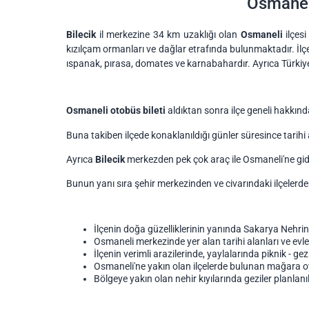
Osmaneli
Bilecik
il merkezine 34 km uzaklığı olan
Osmaneli
ilçesi
kızılçam ormanları ve dağlar etrafında bulunmaktadır. İlçen
ıspanak, pırasa, domates ve karnabahardır. Ayrıca Türkiye
Osmaneli otobüs bileti
aldıktan sonra ilçe geneli hakkında 
Buna takiben ilçede konaklanıldığı günler süresince tarihi a
Ayrıca
Bilecik
merkezden pek çok araç ile Osmaneli'ne gidi
Bunun yanı sıra şehir merkezinden ve civarındaki ilçelerden
İlçenin doğa güzelliklerinin yanında Sakarya Nehrinin
Osmaneli merkezinde yer alan tarihi alanları ve evleri i
İlçenin verimli arazilerinde, yaylalarında piknik - gezi
Osmaneli'ne yakın olan ilçelerde bulunan mağara oyukl
Bölgeye yakın olan nehir kıyılarında geziler planlanıl