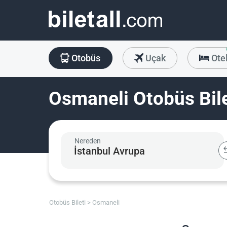
Otobüs
Uçak
Ote
Osmaneli Otobüs Bile
Nereden
Otobüs Bileti
Osmaneli