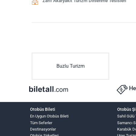
Zarif Akaryakıt Turizm Dinlenme Tesisleri
Buzlu Turizm
He
Otobüs Bileti
Otobüs Şi
En Uygun Otobüs Bileti
Sahil Gülü
Tüm Seferler
Samancı S
Destinasyonlar
Karabük D
Otobüs Şirketleri
Uras Turiz