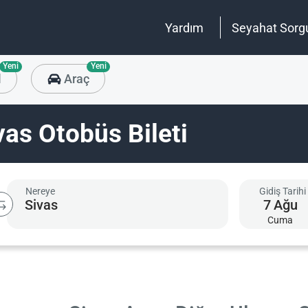
Yardım
Seyahat Sorg
Yeni
Yeni
l
Araç
as Otobüs Bileti
Nereye
Gidiş Tarihi
7
Ağu
Cuma