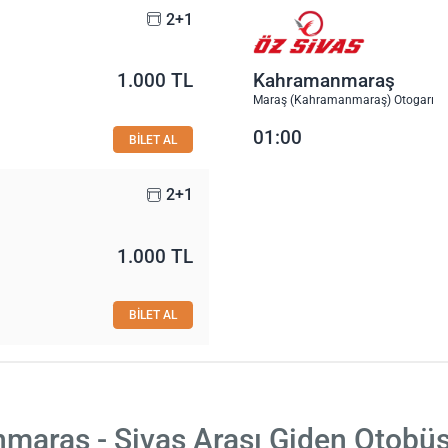
2+1
1.000 TL
Kahramanmaraş
Maraş (Kahramanmaraş) Otogarı
01:00
BİLET AL
2+1
1.000 TL
BİLET AL
araş - Sivas Arası Giden Otobüs