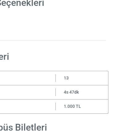
Seçenekleri
eri
13
4s 47dk
1.000 TL
üs Biletleri