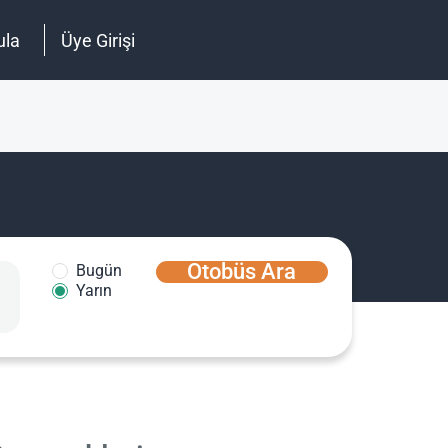
ula
Üye Girişi
Otobüs Ara
Bugün
Yarın