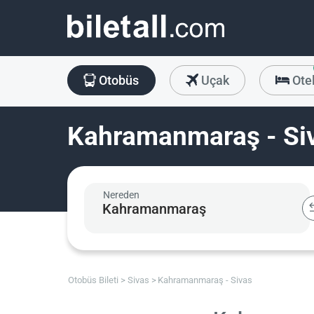
Otobüs
Uçak
Ote
Kahramanmaraş - Siv
Nereden
Otobüs Bileti
Sivas
Kahramanmaraş - Sivas