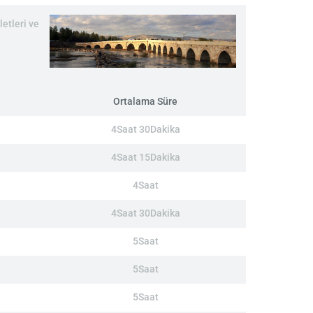
etleri ve
Ortalama Süre
4Saat 30Dakika
4Saat 15Dakika
4Saat
4Saat 30Dakika
5Saat
5Saat
5Saat