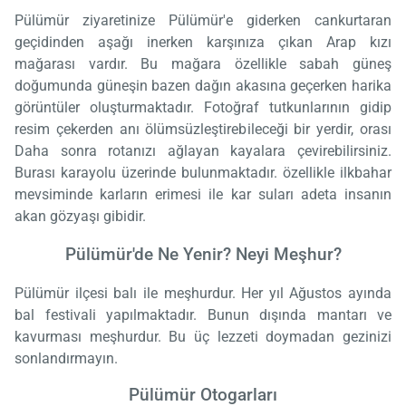
Pülümür ziyaretinize Pülümür'e giderken cankurtaran
geçidinden aşağı inerken karşınıza çıkan Arap kızı
mağarası vardır. Bu mağara özellikle sabah güneş
doğumunda güneşin bazen dağın akasına geçerken harika
görüntüler oluşturmaktadır. Fotoğraf tutkunlarının gidip
resim çekerden anı ölümsüzleştirebileceği bir yerdir, orası
Daha sonra rotanızı ağlayan kayalara çevirebilirsiniz.
Burası karayolu üzerinde bulunmaktadır. özellikle ilkbahar
mevsiminde karların erimesi ile kar suları adeta insanın
akan gözyaşı gibidir.
Pülümür'de Ne Yenir? Neyi Meşhur?
Pülümür ilçesi balı ile meşhurdur. Her yıl Ağustos ayında
bal festivali yapılmaktadır. Bunun dışında mantarı ve
kavurması meşhurdur. Bu üç lezzeti doymadan gezinizi
sonlandırmayın.
Pülümür Otogarları