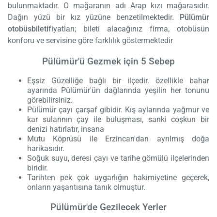
bulunmaktadır. O mağaranın adı Arap kızı mağarasıdır.
Dağın yüzü bir kız yüzüne benzetilmektedir.
Pülümür
otobüs
bileti
fiyatları; bileti alacağınız firma, otobüsün
konforu ve servisine göre farklılık göstermektedir
Pülümür'ü Gezmek için 5 Sebep
Eşsiz Güzelliğe bağlı bir ilçedir. özellikle bahar
ayarında Pülümür'ün dağlarında yeşilin her tonunu
görebilirsiniz.
Pülümür çayı çarşaf gibidir. Kış aylarında yağmur ve
kar sularının çay ile buluşması, sanki coşkun bir
denizi hatırlatır, insana
Mutu Köprüsü ile Erzincan'dan ayrılmış doğa
harikasıdır.
Soğuk suyu, deresi çayı ve tarihe gömülü ilçelerinden
biridir.
Tarihten pek çok uygarlığın hakimiyetine geçerek,
onların yaşantısına tanık olmuştur.
Pülümür'de Gezilecek Yerler