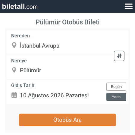
Pülümür Otobüs Bileti
Nereden
Nereye
Gidiş Tarihi
Bugün
Yarın
Otobüs Ara