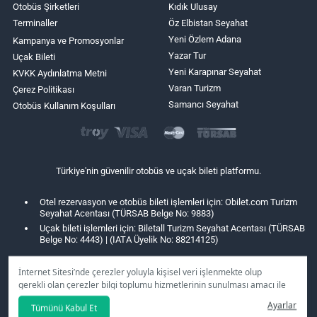
Otobüs Şirketleri
Kıdık Ulusay
Terminaller
Öz Elbistan Seyahat
Yeni Özlem Adana
Kampanya ve Promosyonlar
Yazar Tur
Uçak Bileti
Yeni Karapınar Seyahat
KVKK Aydınlatma Metni
Varan Turizm
Çerez Politikası
Samancı Seyahat
Otobüs Kullanım Koşulları
Türkiye'nin güvenilir otobüs ve uçak bileti platformu.
Otel rezervasyon ve otobüs bileti işlemleri için: Obilet.com Turizm
Seyahat Acentası (TÜRSAB Belge No: 9883)
Uçak bileti işlemleri için: Biletall Turizm Seyahat Acentası (TÜRSAB
Belge No: 4443) | (IATA Üyelik No: 88214125)
İnternet Sitesi’nde çerezler yoluyla kişisel veri işlenmekte olup
gerekli olan çerezler bilgi toplumu hizmetlerinin sunulması amacı ile
kullanılmaktadır. Tercihleriniz doğrultusunda size özel
Ayarlar
Tümünü Kabul Et
kişiselleştirilmiş çerezleri ve özel kampanyaları
reddet
seçeneğine