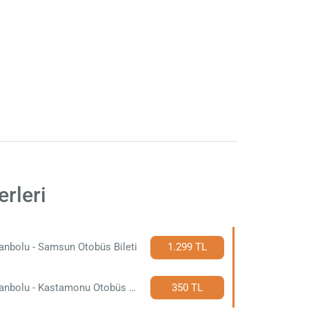
rleri
anbolu - Samsun Otobüs Bileti
1.299 TL
Safranbolu - Kastamonu Otobüs Bileti
350 TL