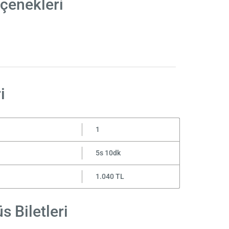
eçenekleri
i
1
5s 10dk
1.040 TL
s Biletleri