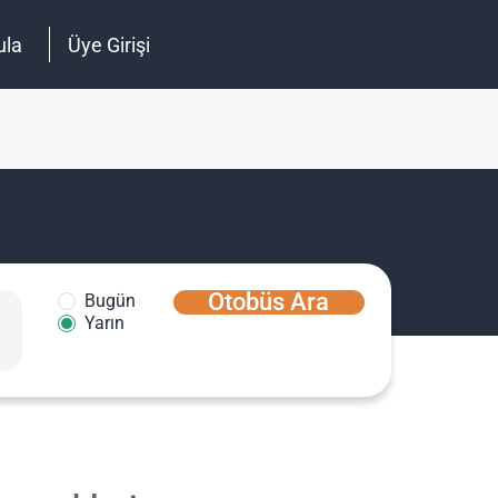
ula
Üye Girişi
Otobüs Ara
Bugün
Yarın