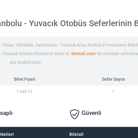
bolu - Yuvacık Otobüs Seferlerinin Bi
 5Saat 10Dakika. Safranbolu - Yuvacık Arası Otobüs Firmalarının Biletl
 - Yuvacık Otobüs Biletlerini Satın Al:
biletall.com
! Bu rotadaki seferle
göz atabilirsiniz.
Bilet Fiyatı
Sefer Sayısı
1.040 TL
1
saplı
Güvenli
rketleri
Biletall