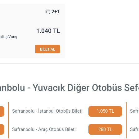
2+1
1.040 TL
lkış-Varış
BİLET AL
anbolu - Yuvacık Diğer Otobüs Sefe
Safranbolu - İstanbul Otobüs Bileti
1.050 TL
Safr
Safranbolu - Araç Otobüs Bileti
280 TL