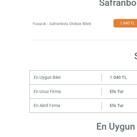
Safranbol
1.040 TL
Yuvacık - Safranbolu Otobüs Bileti
En Uygun Bilet
1.040 TL
En Ucuz Firma
Efe Tur
En Aktif Firma
Efe Tur
En Uygun F