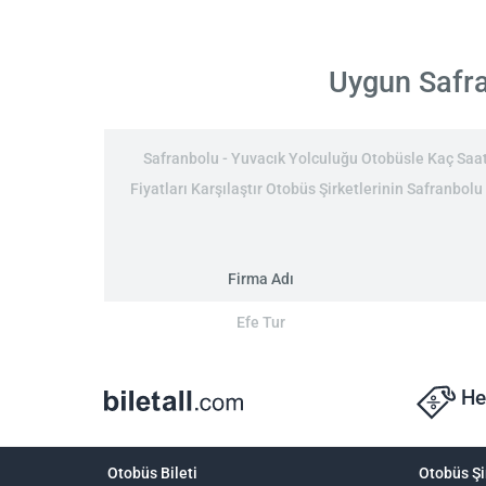
Uygun Safran
Safranbolu - Yuvacık Yolculuğu Otobüsle Kaç Saat:
Fiyatları Karşılaştır Otobüs Şirketlerinin Safranbolu
Firma Adı
Efe Tur
He
Otobüs Bileti
Otobüs Şi