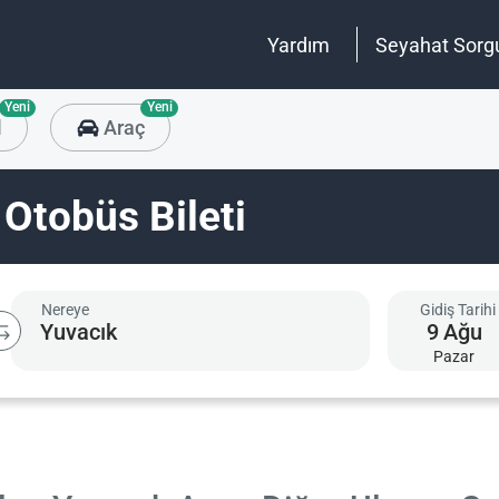
Yardım
Seyahat Sorg
Yeni
Yeni
l
Araç
 Otobüs Bileti
Nereye
Gidiş Tarihi
9
Ağu
Pazar