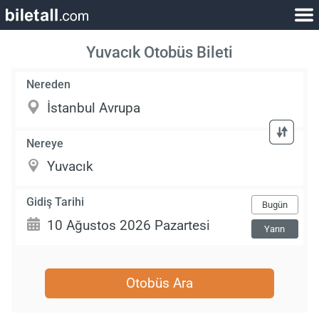
Yuvacık Otobüs Bileti
Nereden
Nereye
Gidiş Tarihi
Bugün
Yarın
Otobüs Ara