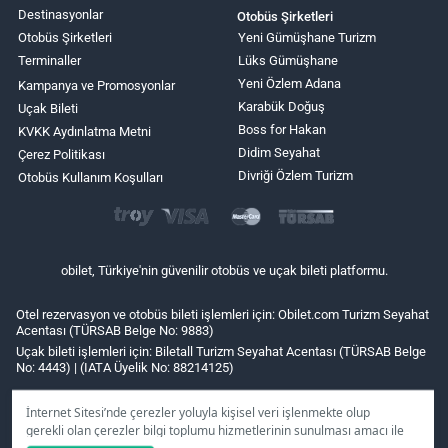
Destinasyonlar
Otobüs Şirketleri
Otobüs Şirketleri
Yeni Gümüşhane Turizm
Terminaller
Lüks Gümüşhane
Yeni Özlem Adana
Kampanya ve Promosyonlar
Karabük Doğuş
Uçak Bileti
Boss for Hakan
KVKK Aydınlatma Metni
Didim Seyahat
Çerez Politikası
Divriği Özlem Turizm
Otobüs Kullanım Koşulları
obilet, Türkiye'nin güvenilir otobüs ve uçak bileti platformu.
Otel rezervasyon ve otobüs bileti işlemleri için: Obilet.com Turizm Seyahat
Acentası (TÜRSAB Belge No: 9883)
Uçak bileti işlemleri için: Biletall Turizm Seyahat Acentası (TÜRSAB Belge
No: 4443) | (IATA Üyelik No: 88214125)
İnternet Sitesi’nde çerezler yoluyla kişisel veri işlenmekte olup
gerekli olan çerezler bilgi toplumu hizmetlerinin sunulması amacı ile