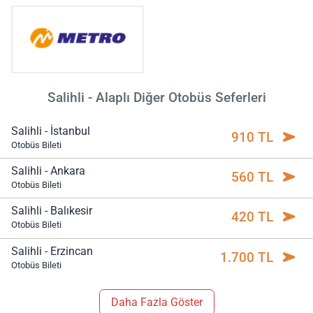
Salihli - Alaplı Diğer Otobüs Seferleri
Salihli - İstanbul
910 TL
Otobüs Bileti
Salihli - Ankara
560 TL
Otobüs Bileti
Salihli - Balıkesir
420 TL
Otobüs Bileti
Salihli - Erzincan
1.700 TL
Otobüs Bileti
Daha Fazla Göster