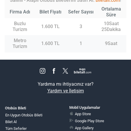
Salihli - Alaplı Otobüs Biletlerini Satın Al:
biletall.com
!
Ortalama
Firma Adı
Bilet Fiyatı
Sefer Sayısı
Süre
Buzlu
10Saat
1.600 TL
3
Turizm
25Dakika
Metro
1.600 TL
1
9Saat
Turizm
Yardıma mı ihtiyacınız var?
Yardım ve İletişim
Mobil Uygulamalar
Otobüs Bileti
App Store
En Uygun Otobüs Bileti
Google Play Store
Bilet Al
App Gallery
Tüm Seferler