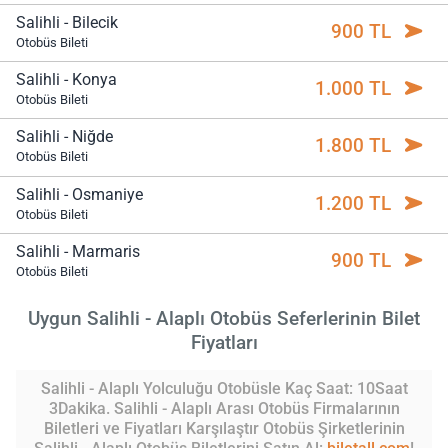
Salihli - Bilecik
900 TL
Otobüs Bileti
Salihli - Konya
1.000 TL
Otobüs Bileti
Salihli - Niğde
1.800 TL
Otobüs Bileti
Salihli - Osmaniye
1.200 TL
Otobüs Bileti
Salihli - Marmaris
900 TL
Otobüs Bileti
Uygun Salihli - Alaplı Otobüs Seferlerinin Bilet
Fiyatları
Salihli - Alaplı Yolculuğu Otobüsle Kaç Saat: 10Saat
3Dakika. Salihli - Alaplı Arası Otobüs Firmalarının
Biletleri ve Fiyatları Karşılaştır Otobüs Şirketlerinin