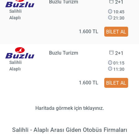
Buzlu Turizm
2+1
Salihli
10:45
Alaplı
21:30
1.600 TL
BİLET AL
Buzlu Turizm
2+1
Salihli
01:15
Alaplı
11:30
1.600 TL
BİLET AL
Haritada görmek için tıklayınız.
Salihli - Alaplı Arası Giden Otobüs Firmaları