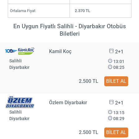
Ortalama Fiyat
2.370 TL
En Uygun Fiyatlı Salihli - Diyarbakır Otobüs
Biletleri
Kamil Koç
2+1
Salihli
13:01
Diyarbakır
08:25
2.500 TL
BİLET AL
Özlem Diyarbakır
2+1
Salihli
13:15
Diyarbakır
08:29
2.500 TL
BİLET AL