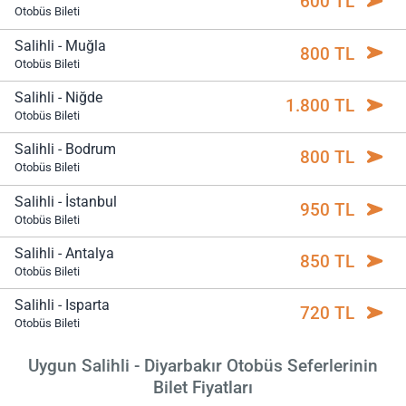
600 TL
Otobüs Bileti
Salihli - Muğla
800 TL
Otobüs Bileti
Salihli - Niğde
1.800 TL
Otobüs Bileti
Salihli - Bodrum
800 TL
Otobüs Bileti
Salihli - İstanbul
950 TL
Otobüs Bileti
Salihli - Antalya
850 TL
Otobüs Bileti
Salihli - Isparta
720 TL
Otobüs Bileti
Uygun Salihli - Diyarbakır Otobüs Seferlerinin
Bilet Fiyatları