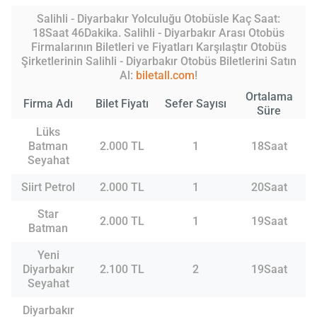
Salihli - Diyarbakır Yolculuğu Otobüsle Kaç Saat:
18Saat 46Dakika. Salihli - Diyarbakır Arası Otobüs
Firmalarının Biletleri ve Fiyatları Karşılaştır Otobüs
Şirketlerinin Salihli - Diyarbakır Otobüs Biletlerini Satın
Al:
biletall.com
!
Ortalama
Firma Adı
Bilet Fiyatı
Sefer Sayısı
Süre
Lüks
Batman
2.000 TL
1
18Saat
Seyahat
Siirt Petrol
2.000 TL
1
20Saat
Star
2.000 TL
1
19Saat
Batman
Yeni
Diyarbakır
2.100 TL
2
19Saat
Seyahat
Diyarbakır