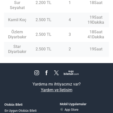
Sur
2.200 TL
1
18Saat
Seyahat
19Saat
Kamil Koç
2.500 TL
4
19Dakika
Özlem
18Saat
2.500 TL
3
Diyarbakır
41Dakika
Star
2.500 TL
2
19Saat
Diyarbakır
Yardıma mı ihtiyacınız var?
Yardım ve İletişim
Mobil Uygulamalar
Otobüs Bileti
App Store
En Uygun Otobüs Bileti