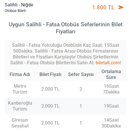
Salihli - Niğde
1.800 TL
Otobüs Bileti
Uygun Salihli - Fatsa Otobüs Seferlerinin Bilet
Fiyatları
Salihli - Fatsa Yolculuğu Otobüsle Kaç Saat: 15Saat
50Dakika. Salihli - Fatsa Arası Otobüs Firmalarının
Biletleri ve Fiyatları Karşılaştır Otobüs Şirketlerinin
Salihli - Fatsa Otobüs Biletlerini Satın Al:
biletall.com
!
Ortalama
Firma Adı
Bilet Fiyatı
Sefer Sayısı
Süre
Metro
16Saat
2.000 TL
2
Turizm
7Dakika
Kanberoğlu
2.000 TL
1
19Saat
Turizm
Giresun
14Saat
2.000 TL
1
Seyahat
30Dakika