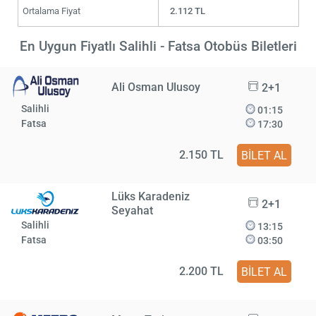
Ortalama Fiyat
2.112 TL
En Uygun Fiyatlı Salihli - Fatsa Otobüs Biletleri
Ali Osman Ulusoy
2+1
Salihli
01:15
Fatsa
17:30
2.150 TL
BİLET AL
Lüks Karadeniz
2+1
Seyahat
Salihli
13:15
Fatsa
03:50
2.200 TL
BİLET AL