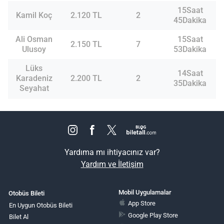
15Saat
Kamil Koç
2.120 TL
2
45Dakika
Ali Osman
15Saat
2.150 TL
7
Ulusoy
53Dakika
Lüks
14Saat
Karadeniz
2.200 TL
2
35Dakika
Seyahat
Yardıma mı ihtiyacınız var?
Yardım ve İletişim
Mobil Uygulamalar
Otobüs Bileti
App Store
En Uygun Otobüs Bileti
Google Play Store
Bilet Al