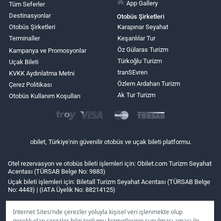
App Gallery
Tüm Seferler
Destinasyonlar
Otobüs Şirketleri
Otobüs Şirketleri
Karapınar Seyahat
Terminaller
Keşanlılar Tur
Öz Gülaras Turizm
Kampanya ve Promosyonlar
Türkoğlu Turizm
Uçak Bileti
tranSEvren
KVKK Aydınlatma Metni
Özlem Ardahan Turizm
Çerez Politikası
Ak Tur Turizm
Otobüs Kullanım Koşulları
obilet, Türkiye'nin güvenilir otobüs ve uçak bileti platformu.
Otel rezervasyon ve otobüs bileti işlemleri için: Obilet.com Turizm Seyahat
Acentası (TÜRSAB Belge No: 9883)
Uçak bileti işlemleri için: Biletall Turizm Seyahat Acentası (TÜRSAB Belge
No: 4443) | (IATA Üyelik No: 88214125)
İnternet Sitesi’nde çerezler yoluyla kişisel veri işlenmekte olup
gerekli olan çerezler bilgi toplumu hizmetlerinin sunulması amacı ile