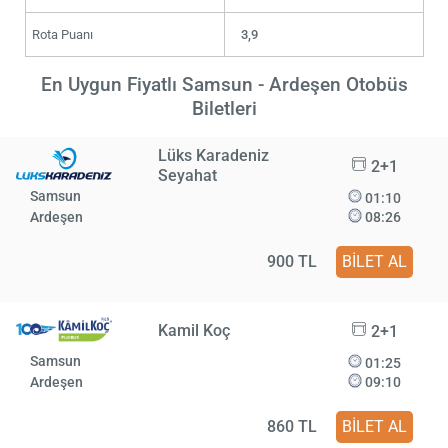
Rota Puanı
3,9
En Uygun Fiyatlı Samsun - Ardeşen Otobüs
Biletleri
Lüks Karadeniz
2+1
Seyahat
Samsun
01:10
Ardeşen
08:26
900 TL
BİLET AL
Kamil Koç
2+1
Samsun
01:25
Ardeşen
09:10
860 TL
BİLET AL