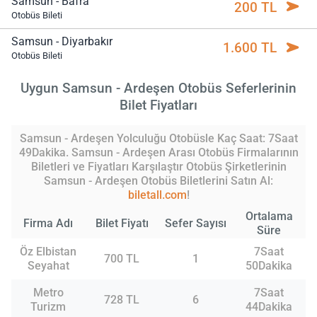
Samsun - Bafra
200 TL
Otobüs Bileti
Samsun - Diyarbakır
1.600 TL
Otobüs Bileti
Uygun Samsun - Ardeşen Otobüs Seferlerinin
Bilet Fiyatları
Samsun - Ardeşen Yolculuğu Otobüsle Kaç Saat: 7Saat
49Dakika. Samsun - Ardeşen Arası Otobüs Firmalarının
Biletleri ve Fiyatları Karşılaştır Otobüs Şirketlerinin
Samsun - Ardeşen Otobüs Biletlerini Satın Al:
biletall.com
!
Ortalama
Firma Adı
Bilet Fiyatı
Sefer Sayısı
Süre
Öz Elbistan
7Saat
700 TL
1
Seyahat
50Dakika
Metro
7Saat
728 TL
6
Turizm
44Dakika