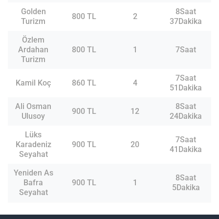
Golden
8Saat
800 TL
2
Turizm
37Dakika
Özlem
Ardahan
800 TL
1
7Saat
Turizm
7Saat
Kamil Koç
860 TL
4
51Dakika
Ali Osman
8Saat
900 TL
12
Ulusoy
24Dakika
Lüks
7Saat
Karadeniz
900 TL
20
41Dakika
Seyahat
Yeniden As
8Saat
Bafra
900 TL
1
5Dakika
Seyahat