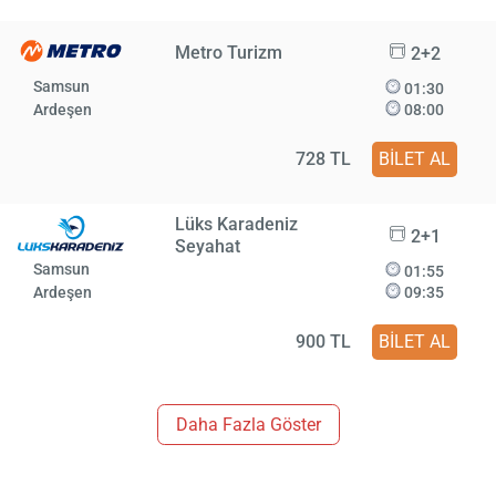
Metro Turizm
2+2
Samsun
01:30
Ardeşen
08:00
728 TL
BİLET AL
Lüks Karadeniz
2+1
Seyahat
Samsun
01:55
Ardeşen
09:35
900 TL
BİLET AL
Daha Fazla Göster