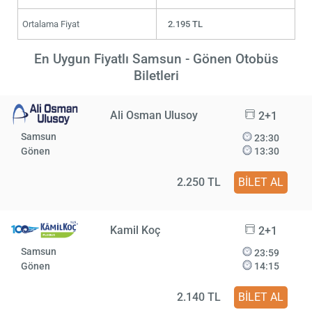
Ortalama Fiyat
2.195 TL
En Uygun Fiyatlı Samsun - Gönen Otobüs
Biletleri
Ali Osman Ulusoy
2+1
Samsun
23:30
Gönen
13:30
2.250 TL
BİLET AL
Kamil Koç
2+1
Samsun
23:59
Gönen
14:15
2.140 TL
BİLET AL