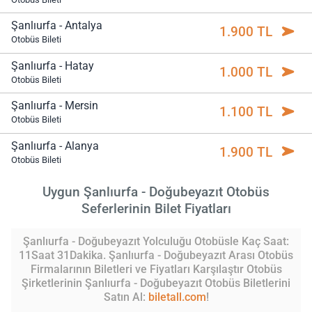
Şanlıurfa - Antalya
1.900 TL
Otobüs Bileti
Şanlıurfa - Hatay
1.000 TL
Otobüs Bileti
Şanlıurfa - Mersin
1.100 TL
Otobüs Bileti
Şanlıurfa - Alanya
1.900 TL
Otobüs Bileti
Uygun Şanlıurfa - Doğubeyazıt Otobüs
Seferlerinin Bilet Fiyatları
Şanlıurfa - Doğubeyazıt Yolculuğu Otobüsle Kaç Saat:
11Saat 31Dakika. Şanlıurfa - Doğubeyazıt Arası Otobüs
Firmalarının Biletleri ve Fiyatları Karşılaştır Otobüs
Şirketlerinin Şanlıurfa - Doğubeyazıt Otobüs Biletlerini
Satın Al:
biletall.com
!