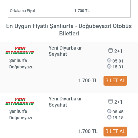
Ortalama Fiyat
1.700 TL
En Uygun Fiyatlı Şanlıurfa - Doğubeyazıt Otobüs
Biletleri
Yeni Diyarbakır
2+1
Seyahat
Şanlıurfa
05:01
Doğubeyazıt
15:31
1.700 TL
BİLET AL
Yeni Diyarbakır
2+1
Seyahat
Şanlıurfa
08:45
Doğubeyazıt
19:15
1.700 TL
BİLET AL