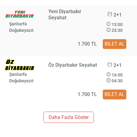
Yeni Diyarbakır
2+1
Seyahat
Şanlıurfa
13:00
Doğubeyazıt
23:30
1.700 TL
BİLET AL
Öz Diyarbakır Seyahat
2+1
Şanlıurfa
16:00
Doğubeyazıt
04:30
1.700 TL
BİLET AL
Daha Fazla Göster