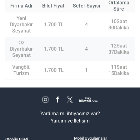
Ortalama
Firma Adı
Bilet Fiyatı
Sefer Sayısı
Süre
Yeni
10Saat
Diyarbakır
1.700 TL
4
30Dakika
Seyahat
Öz
12Saat
Diyarbakır
1.700 TL
4
37Dakika
Seyahat
Vangölü
11Saat
1.700 TL
1
Turizm
15Dakika
Yardıma mı ihtiyacınız var?
Yardım ve İletişim
Mobil Uygulamalar
Otobüs Bileti