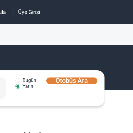
ula
Üye Girişi
Otobüs Ara
Bugün
Yarın