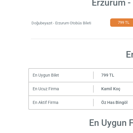
Erzurum -
799 TL
Doğubeyazıt - Erzurum Otobüs Bileti
E
En Uygun Bilet
799 TL
En Ucuz Firma
Kamil Koç
En Aktif Firma
Öz Has Bingöl
En Uygun F