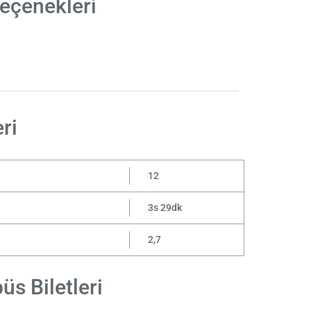
eçenekleri
ri
12
3s 29dk
2,7
s Biletleri