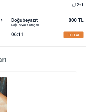
2+1
Doğubeyazıt
800 TL
Doğubeyazıt Otogarı
06:11
BİLET AL
rı