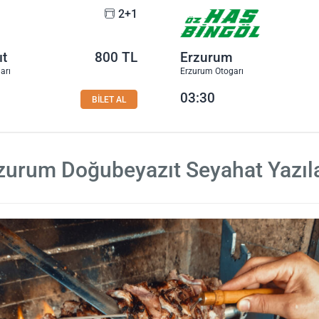
2+1
ıt
800 TL
Erzurum
arı
Erzurum Otogarı
03:30
BİLET AL
zurum Doğubeyazıt Seyahat Yazıla