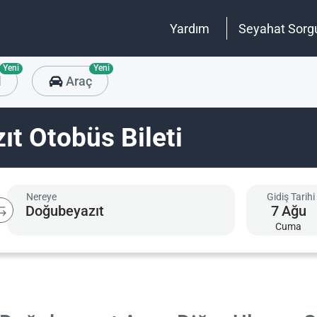
Yardım
Seyahat Sorg
Yeni
Yeni
l
Araç
t Otobüs Bileti
Nereye
Gidiş Tarihi
7
Ağu
Cuma