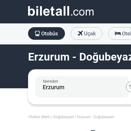
Otobüs
Uçak
Ote
Erzurum - Doğubeyazı
Nereden
Otobüs Bileti
Doğubeyazıt
Erzurum - Doğubeyazıt