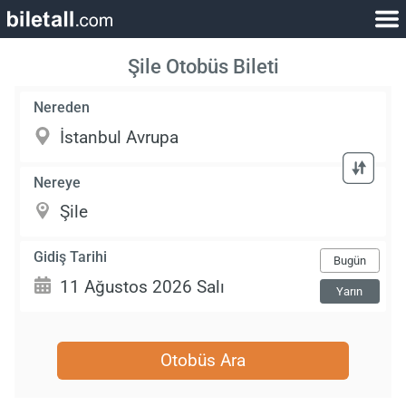
Şile Otobüs Bileti
Nereden
Nereye
Gidiş Tarihi
Bugün
Yarın
Otobüs Ara