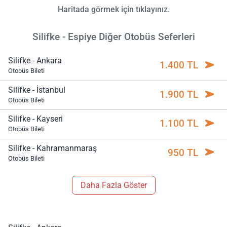
Haritada görmek için tıklayınız.
Silifke - Espiye Diğer Otobüs Seferleri
Silifke - Ankara
1.400 TL
Otobüs Bileti
Silifke - İstanbul
1.900 TL
Otobüs Bileti
Silifke - Kayseri
1.100 TL
Otobüs Bileti
Silifke - Kahramanmaraş
950 TL
Otobüs Bileti
Daha Fazla Göster