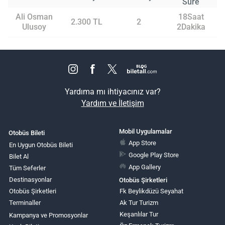
Süre
Ali Osman
18Saat
2.300 TL
2
Ulusoy
2Dakika
Yardıma mı ihtiyacınız var?
Yardım ve İletişim
Mobil Uygulamalar
Otobüs Bileti
App Store
En Uygun Otobüs Bileti
Google Play Store
Bilet Al
App Gallery
Tüm Seferler
Destinasyonlar
Otobüs Şirketleri
Otobüs Şirketleri
Fk Beylikdüzü Seyahat
Terminaller
Ak Tur Turizm
Keşanlılar Tur
Kampanya ve Promosyonlar