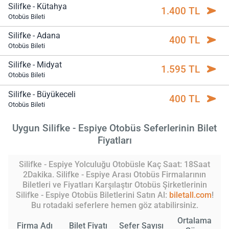
Silifke - Kütahya
1.400 TL
Otobüs Bileti
Silifke - Adana
400 TL
Otobüs Bileti
Silifke - Midyat
1.595 TL
Otobüs Bileti
Silifke - Büyükeceli
400 TL
Otobüs Bileti
Uygun Silifke - Espiye Otobüs Seferlerinin Bilet
Fiyatları
Silifke - Espiye Yolculuğu Otobüsle Kaç Saat: 18Saat
2Dakika. Silifke - Espiye Arası Otobüs Firmalarının
Biletleri ve Fiyatları Karşılaştır Otobüs Şirketlerinin
Silifke - Espiye Otobüs Biletlerini Satın Al:
biletall.com
!
Bu rotadaki seferlere hemen göz atabilirsiniz.
Ortalama
Firma Adı
Bilet Fiyatı
Sefer Sayısı