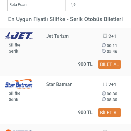
Rota Puanı
4,9
En Uygun Fiyatlı Silifke - Serik Otobüs Biletleri
Jet Turizm
2+1
Silifke
00:11
Serik
05:46
900 TL
BİLET AL
Star Batman
2+1
Silifke
00:30
Serik
05:30
900 TL
BİLET AL