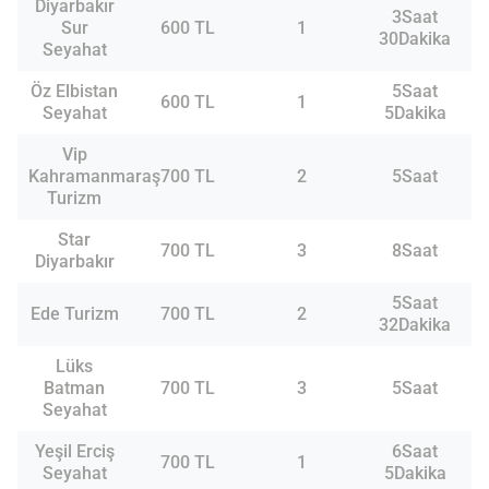
Diyarbakır
3Saat
Sur
600 TL
1
30Dakika
Seyahat
Öz Elbistan
5Saat
600 TL
1
Seyahat
5Dakika
Vip
Kahramanmaraş
700 TL
2
5Saat
Turizm
Star
700 TL
3
8Saat
Diyarbakır
5Saat
Ede Turizm
700 TL
2
32Dakika
Lüks
Batman
700 TL
3
5Saat
Seyahat
Yeşil Erciş
6Saat
700 TL
1
Seyahat
5Dakika