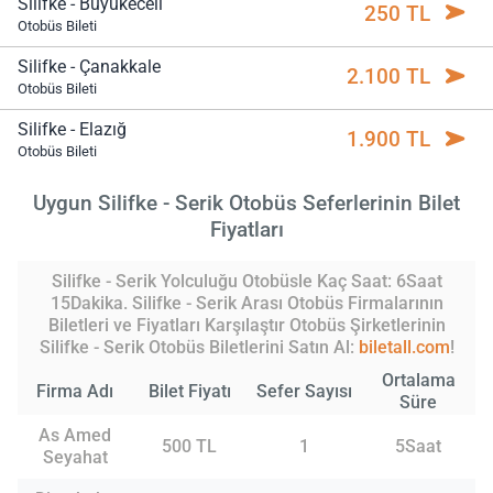
Silifke - Büyükeceli
250 TL
Otobüs Bileti
Silifke - Çanakkale
2.100 TL
Otobüs Bileti
Silifke - Elazığ
1.900 TL
Otobüs Bileti
Uygun Silifke - Serik Otobüs Seferlerinin Bilet
Fiyatları
Silifke - Serik Yolculuğu Otobüsle Kaç Saat: 6Saat
15Dakika. Silifke - Serik Arası Otobüs Firmalarının
Biletleri ve Fiyatları Karşılaştır Otobüs Şirketlerinin
Silifke - Serik Otobüs Biletlerini Satın Al:
biletall.com
!
Ortalama
Firma Adı
Bilet Fiyatı
Sefer Sayısı
Süre
As Amed
500 TL
1
5Saat
Seyahat