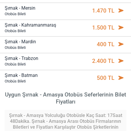
Şırnak - Mersin
1.470 TL
Otobüs Bileti
Şırnak - Kahramanmaraş
1.500 TL
Otobüs Bileti
Şırnak - Mardin
400 TL
Otobüs Bileti
Şırnak - Trabzon
2.400 TL
Otobüs Bileti
Şırnak - Batman
500 TL
Otobüs Bileti
Uygun Şırnak - Amasya Otobüs Seferlerinin Bilet
Fiyatları
Şırnak - Amasya Yolculuğu Otobüsle Kaç Saat: 17Saat
48Dakika. Şırnak - Amasya Arası Otobüs Firmalarının
Biletleri ve Fiyatları Karşılaştır Otobüs Şirketlerinin