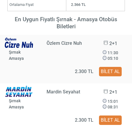
Ortalama Fiyat
2.366 TL
En Uygun Fiyatlı Şırnak - Amasya Otobüs
Biletleri
Özlem Cizre Nuh
2+1
Şırnak
11:30
Amasya
05:10
2.300 TL
BİLET AL
Mardin Seyahat
2+1
Şırnak
15:01
Amasya
08:31
2.300 TL
BİLET AL