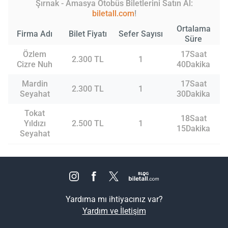
Şırnak - Amasya Otobüs Biletlerini Satın Al:
biletall.com
!
Ortalama
Firma Adı
Bilet Fiyatı
Sefer Sayısı
Süre
Özlem
17Saat
2.300 TL
1
Cizre Nuh
40Dakika
Mardin
17Saat
2.300 TL
1
Seyahat
30Dakika
Tokat
18Saat
Yıldızı
2.500 TL
1
15Dakika
Seyahat
Yardıma mı ihtiyacınız var?
Yardım ve İletişim