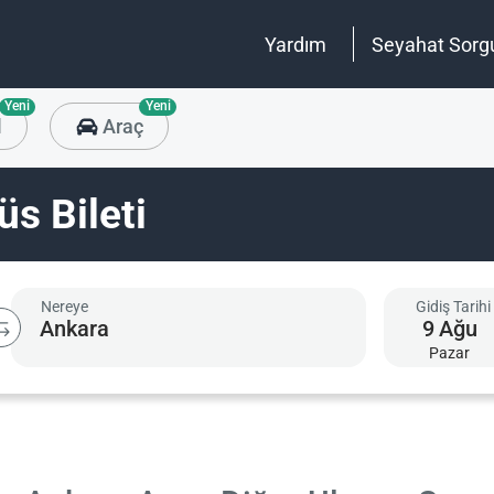
Yardım
Seyahat Sorg
Yeni
Yeni
l
Araç
s Bileti
Nereye
Gidiş Tarihi
9
Ağu
Pazar