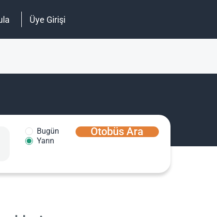
ula
Üye Girişi
Otobüs Ara
Bugün
Yarın