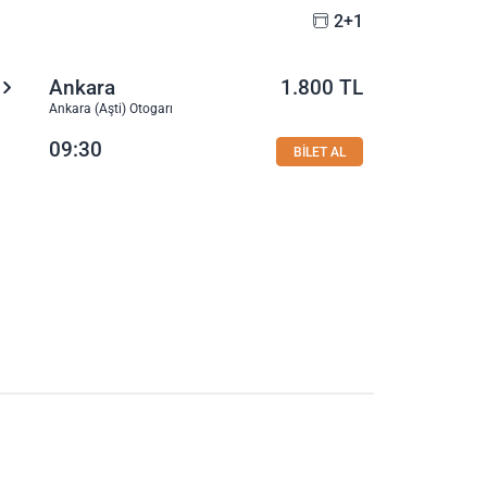
2+1
Ankara
1.800 TL
Ankara (Aşti) Otogarı
09:30
BİLET AL