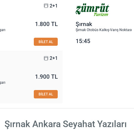
2+1
1.800 TL
Şırnak
garı
Şırnak Otobüs Kalkış-Varış Noktası
15:45
BİLET AL
2+1
1.900 TL
garı
BİLET AL
Şırnak Ankara Seyahat Yazıları