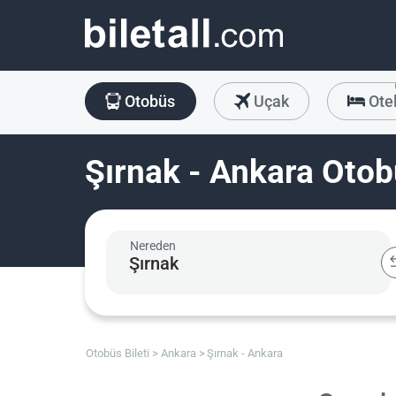
Otobüs
Uçak
Ote
Şırnak - Ankara Otobü
Nereden
Otobüs Bileti
Ankara
Şırnak - Ankara