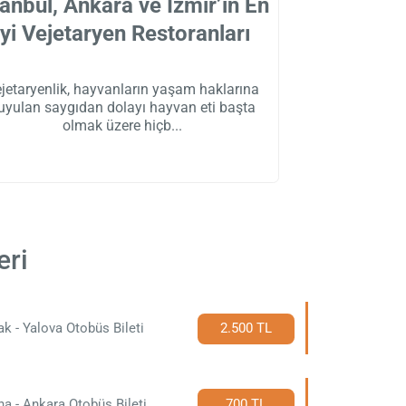
tanbul, Ankara ve İzmir’in En
İyi Vejetaryen Restoranları
jetaryenlik, hayvanların yaşam haklarına
uyulan saygıdan dolayı hayvan eti başta
olmak üzere hiçb
eri
ak - Yalova Otobüs Bileti
2.500 TL
a - Ankara Otobüs Bileti
700 TL