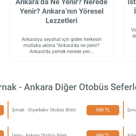
Ankara’da Ne Yenir? Nerede
İs
Yenir? Ankara’nın Yöresel
Lezzetleri
Ve
d
Ankara’ya seyahat için giden herkesin
mutlaka aklına “Ankara’da ne yenir?
Ankara’da yemek nerede yen
rnak - Ankara Diğer Otobüs Seferl
Şırnak - Diyarbakır Otobüs Bileti
650 TL
Şırn
İzmir - Ankara Otobüs Bileti
690 TL
Adan