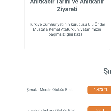
Anıtkabir Tarihi ve Anıtkabir
Ziyareti
Türkiye Cumhuriyeti’nin kurucusu Ulu Önder
Mustafa Kemal Atatürk’ün, vatanımızın
bağımsızlığını kaza
Şı
Şırnak - Mersin Otobüs Bileti
1.470 TL
İstanbul - Ankara Otobüs Bileti
600 TL