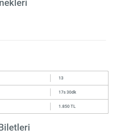
nekleri
13
17s 30dk
1.850 TL
iletleri