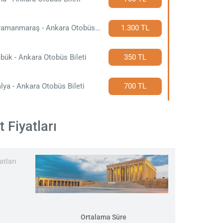
Kahramanmaraş - Ankara Otobüs Bileti
1.300 TL
bük - Ankara Otobüs Bileti
350 TL
lya - Ankara Otobüs Bileti
700 TL
 Fiyatları
atları
Ortalama Süre