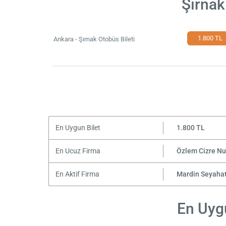
Şırnak
1.800 TL
Ankara - Şırnak Otobüs Bileti
En Uygun Bilet
1.800 TL
En Ucuz Firma
Özlem Cizre N
En Aktif Firma
Mardin Seyaha
En Uygu