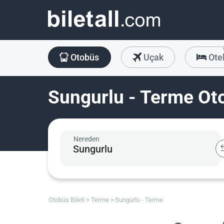
Otobüs
Uçak
Ote
Sungurlu - Terme Oto
Nereden
Otobüs Bileti
Terme
Sungurlu - Terme