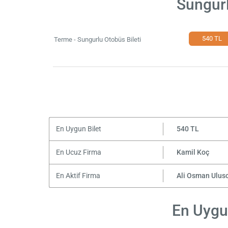
Sungurl
540 TL
Terme - Sungurlu Otobüs Bileti
En Uygun Bilet
540 TL
En Ucuz Firma
Kamil Koç
En Aktif Firma
Ali Osman Ulus
En Uygun