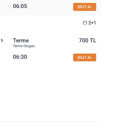
06:05
BİLET AL
2+1
Terme
700 TL
Terme Otogarı
06:30
BİLET AL