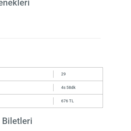
enekleri
29
4s 58dk
676 TL
Biletleri