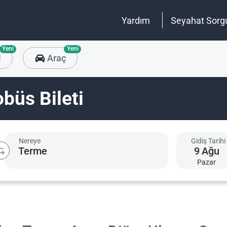
Yardım
Seyahat Sorg
Yeni
Yeni
l
Araç
büs Bileti
Nereye
Gidiş Tarihi
9
Ağu
Pazar