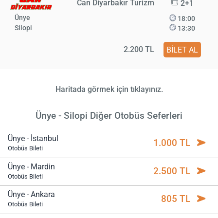
Can Diyarbakır Turizm
2+1
Ünye
18:00
Silopi
13:30
2.200 TL
BİLET AL
Haritada görmek için tıklayınız.
Ünye - Silopi Diğer Otobüs Seferleri
Ünye - İstanbul
1.000 TL
Otobüs Bileti
Ünye - Mardin
2.500 TL
Otobüs Bileti
Ünye - Ankara
805 TL
Otobüs Bileti