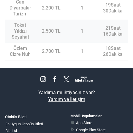
Can
19Saat
Diyarbakır
2.200 TL
1
30Dakika
Turizm
Tokat
21Saat
Yıldızı
2.500 TL
1
16Dakika
Seyahat
Özlem
18Saat
2.700 TL
1
Cizre Nuh
26Dakika
Yardıma mı ihtiyacınız var?
Yardım ve İletişim
Mobil Uygulamalar
Otobüs Bileti
App Store
En Uygun Otobüs Bileti
Google Play Store
Bilet Al