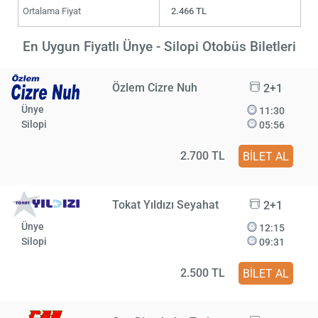
Ortalama Fiyat
2.466 TL
En Uygun Fiyatlı Ünye - Silopi Otobüs Biletleri
Özlem Cizre Nuh
2+1
Ünye
11:30
Silopi
05:56
2.700 TL
BİLET AL
Tokat Yıldızı Seyahat
2+1
Ünye
12:15
Silopi
09:31
2.500 TL
BİLET AL