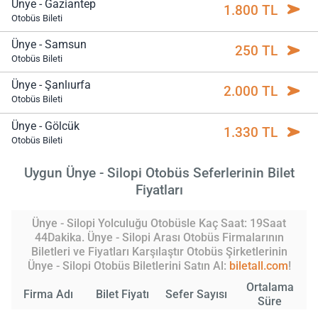
Ünye - Gaziantep
1.800 TL
Otobüs Bileti
Ünye - Samsun
250 TL
Otobüs Bileti
Ünye - Şanlıurfa
2.000 TL
Otobüs Bileti
Ünye - Gölcük
1.330 TL
Otobüs Bileti
Uygun Ünye - Silopi Otobüs Seferlerinin Bilet
Fiyatları
Ünye - Silopi Yolculuğu Otobüsle Kaç Saat: 19Saat
44Dakika. Ünye - Silopi Arası Otobüs Firmalarının
Biletleri ve Fiyatları Karşılaştır Otobüs Şirketlerinin
Ünye - Silopi Otobüs Biletlerini Satın Al:
biletall.com
!
Ortalama
Firma Adı
Bilet Fiyatı
Sefer Sayısı
Süre