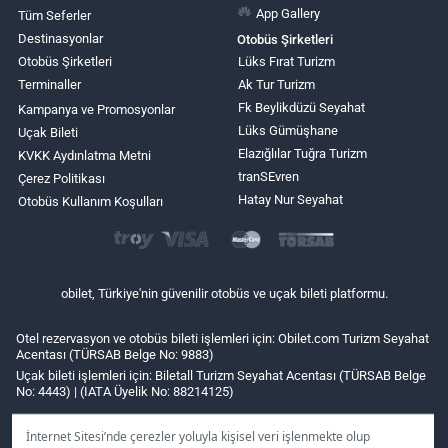
App Gallery
Tüm Seferler
Destinasyonlar
Otobüs Şirketleri
Otobüs Şirketleri
Lüks Fırat Turizm
Terminaller
Ak Tur Turizm
Fk Beylikdüzü Seyahat
Kampanya ve Promosyonlar
Lüks Gümüşhane
Uçak Bileti
Elazığlılar Tuğra Turizm
KVKK Aydınlatma Metni
tranSEvren
Çerez Politikası
Hatay Nur Seyahat
Otobüs Kullanım Koşulları
obilet, Türkiye'nin güvenilir otobüs ve uçak bileti platformu.
Otel rezervasyon ve otobüs bileti işlemleri için: Obilet.com Turizm Seyahat
Acentası (TÜRSAB Belge No: 9883)
Uçak bileti işlemleri için: Biletall Turizm Seyahat Acentası (TÜRSAB Belge
No: 4443) | (IATA Üyelik No: 88214125)
İnternet Sitesi’nde çerezler yoluyla kişisel veri işlenmekte olup