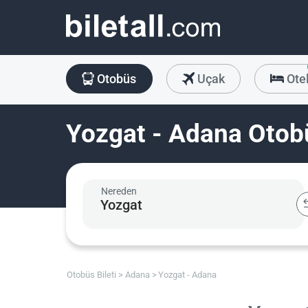
Otobüs
Uçak
Ote
Yozgat - Adana Otobü
Nereden
Otobüs Bileti
Adana
Yozgat - Adana