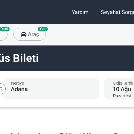
Yardım
Seyahat Sorg
Yeni
Yeni
l
Araç
s Bileti
Nereye
Gidiş Tarihi
10
Ağu
Pazartesi