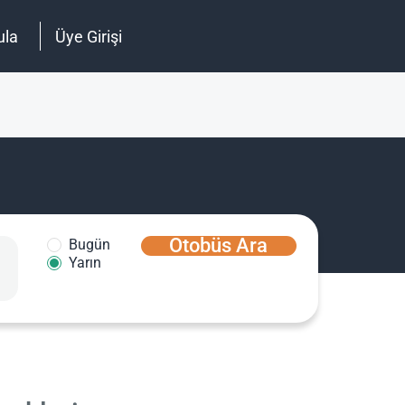
ula
Üye Girişi
Otobüs Ara
Bugün
Yarın