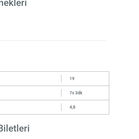
nekleri
19
7s 3dk
4,8
iletleri