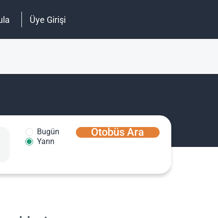
ula
Üye Girişi
Otobüs Ara
Bugün
Yarın