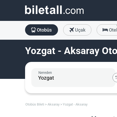
Otobüs
Uçak
Ote
Yozgat - Aksaray Oto
Nereden
Otobüs Bileti
Aksaray
Yozgat - Aksaray