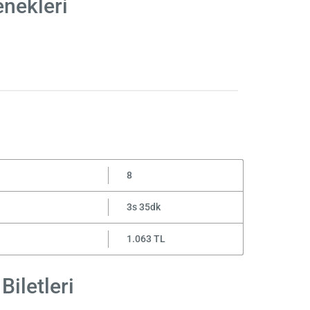
enekleri
8
3s 35dk
1.063 TL
Biletleri