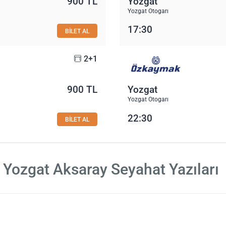
900 TL
Yozgat
Yozgat Otogarı
17:30
BİLET AL
2+1
900 TL
Yozgat
Yozgat Otogarı
22:30
BİLET AL
Yozgat Aksaray Seyahat Yazıları