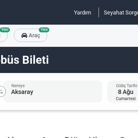
Yardım
Seyahat Sorg
Yeni
Yeni
l
Araç
büs Bileti
Nereye
Gidiş Tarihi
8
Ağu
Cumartesi