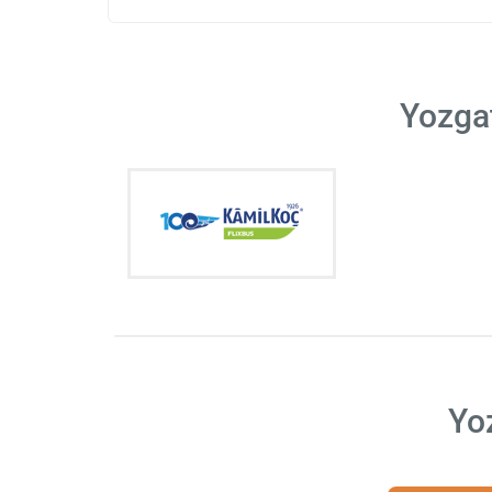
Yozgat
Yo