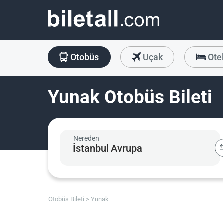
Otobüs
Uçak
Ote
Yunak Otobüs Bileti
Nereden
Otobüs Bileti
Yunak