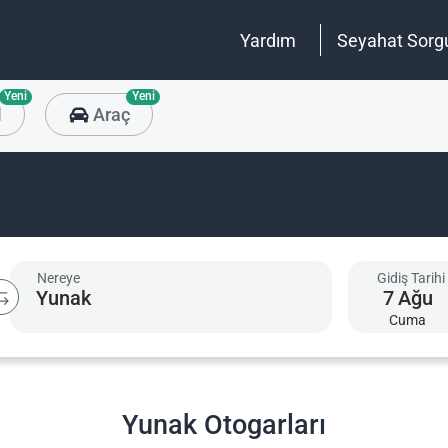
Yardım
Seyahat Sorg
Yeni
Yeni
l
Araç
Nereye
Gidiş Tarihi
7
Ağu
Cuma
Yunak Otogarları