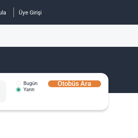
ula
Üye Girişi
Otobüs Ara
Bugün
Yarın