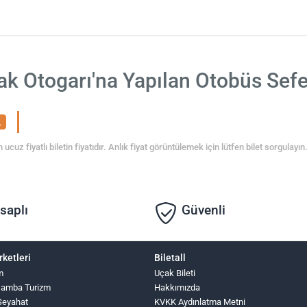
k Otogarı'na Yapılan Otobüs Sefe
L
 ucuz fiyatlı biletin fiyatıdır. Anlık fiyat görüntülemek için lütfen bilet sorgulayın
saplı
Güvenli
rketleri
Biletall
m
Uçak Bileti
şamba Turizm
Hakkımızda
Seyahat
KVKK Aydınlatma Metni