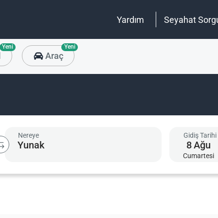
Yardım
Seyahat Sorg
Yeni
Yeni
l
Araç
Nereye
Gidiş Tarihi
8
Ağu
Cumartesi