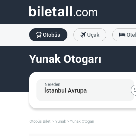
Otobüs
Uçak
Ote
Yunak Otogarı
Nereden
Otobüs Bileti
Yunak
Yunak Otogarı