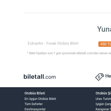
Yuna
Eskişehir - Yunak Otobüs Bileti
450 T
* Bilet fiyatları son 7 gün içerisinde biletall.com’dan alınan en
He
Otobüs Bileti
Otobüs Şi
En Uygun Otobüs Bileti
Uras Turiz
Tüm Seferler
İyigün Çar
Destinasyonlar
Karapınar 