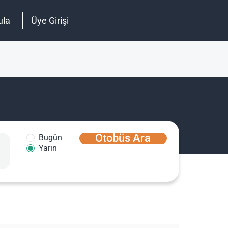
ula
Üye Girişi
Otobüs Ara
Bugün
Yarın