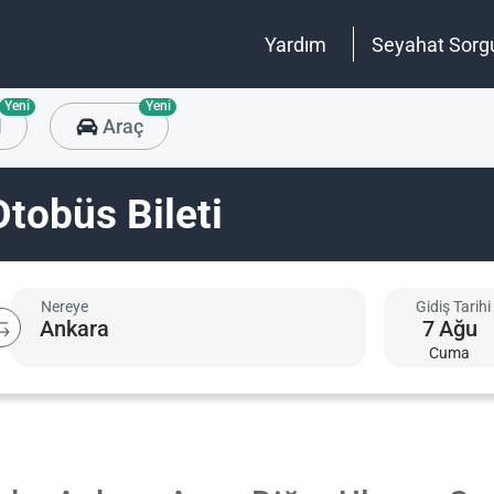
Yardım
Seyahat Sorg
Yeni
Yeni
l
Araç
tobüs Bileti
Nereye
Gidiş Tarihi
7
Ağu
Cuma