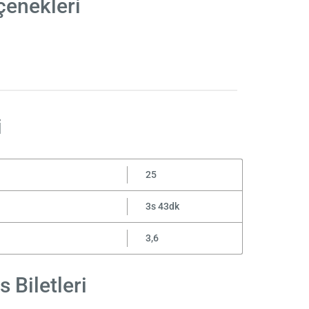
çenekleri
i
25
3s 43dk
3,6
 Biletleri