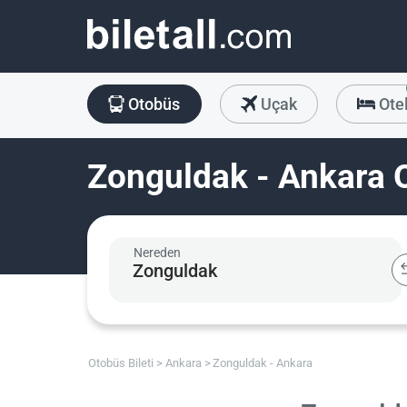
Otobüs
Uçak
Ote
Zonguldak - Ankara O
Nereden
Otobüs Bileti
Ankara
Zonguldak - Ankara