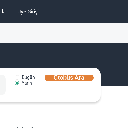
ula
Üye Girişi
Otobüs Ara
Bugün
Yarın