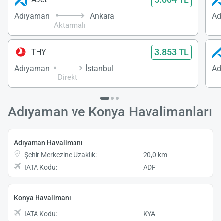
Adıyaman
Ankara
Aktarmalı
3.853 TL
THY
Adıyaman
İstanbul
Ad
Direkt
Adıyaman ve Konya Havalimanları
Adıyaman Havalimanı
Şehir Merkezine Uzaklık:
20,0 km
IATA Kodu:
ADF
Konya Havalimanı
IATA Kodu:
KYA