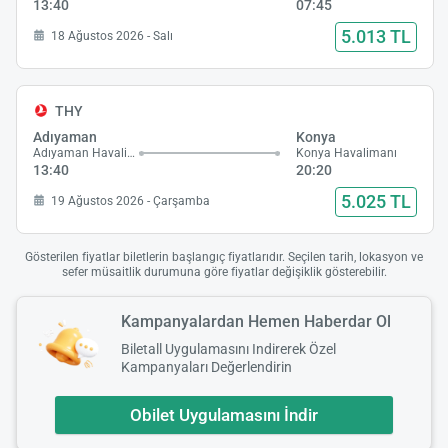
13:40
07:45
5.013 TL
18 Ağustos 2026 - Salı
THY
Adıyaman
Konya
Adıyaman Havalimanı
Konya Havalimanı
13:40
20:20
5.025 TL
19 Ağustos 2026 - Çarşamba
Gösterilen fiyatlar biletlerin başlangıç fiyatlarıdır. Seçilen tarih, lokasyon ve
sefer müsaitlik durumuna göre fiyatlar değişiklik gösterebilir.
Kampanyalardan Hemen Haberdar Ol
Biletall Uygulamasını Indirerek Özel
Kampanyaları Değerlendirin
Obilet Uygulamasını İndir