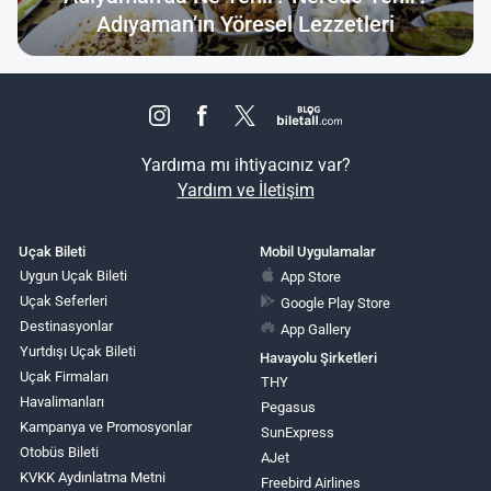
Adıyaman’ın Yöresel Lezzetleri
Yardıma mı ihtiyacınız var?
Yardım ve İletişim
Uçak Bileti
Mobil Uygulamalar
Uygun Uçak Bileti
App Store
Uçak Seferleri
Google Play Store
Destinasyonlar
App Gallery
Yurtdışı Uçak Bileti
Havayolu Şirketleri
Uçak Firmaları
THY
Havalimanları
Pegasus
Kampanya ve Promosyonlar
SunExpress
Otobüs Bileti
AJet
KVKK Aydınlatma Metni
Freebird Airlines