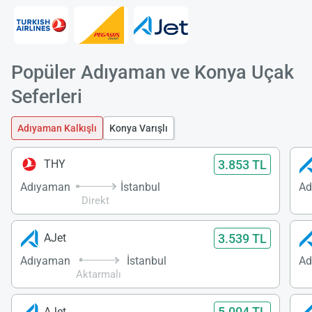
Popüler Adıyaman ve Konya Uçak
Seferleri
Adıyaman Kalkışlı
Konya Varışlı
3.853 TL
THY
Adıyaman
İstanbul
Ad
Direkt
3.539 TL
AJet
Adıyaman
İstanbul
Ad
Aktarmalı
5.004 TL
AJet