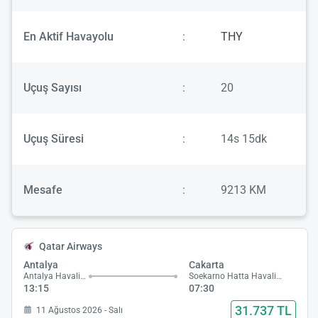
En Aktif Havayolu
:
THY
Uçuş Sayısı
:
20
Uçuş Süresi
:
14s 15dk
Mesafe
:
9213 KM
Qatar Airways
Antalya
Cakarta
Antalya Havalimanı
Soekarno Hatta Havalimanı
13:15
07:30
31.737 TL
11 Ağustos 2026 - Salı