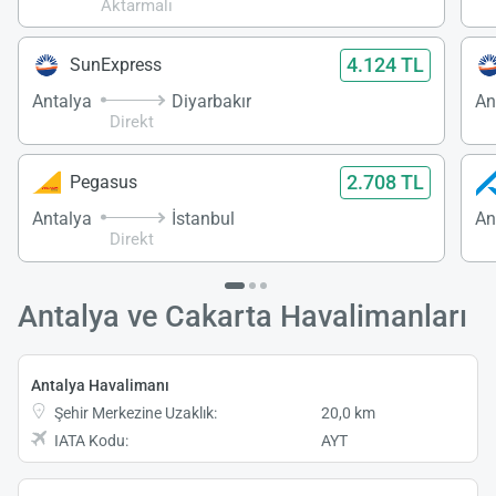
Aktarmalı
4.124 TL
SunExpress
Antalya
Diyarbakır
An
Direkt
2.708 TL
Pegasus
Antalya
İstanbul
An
Direkt
Antalya ve Cakarta Havalimanları
Antalya Havalimanı
Şehir Merkezine Uzaklık:
20,0 km
IATA Kodu:
AYT