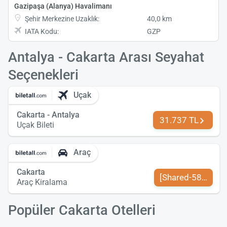
Gazipaşa (Alanya) Havalimanı
Şehir Merkezine Uzaklık:
40,0 km
IATA Kodu:
GZP
Antalya - Cakarta Arası Seyahat
Seçenekleri
Uçak
Cakarta - Antalya
31.737 TL
Uçak Bileti
Araç
Cakarta
[Shared-589-tr-TR
Araç Kiralama
Popüler Cakarta Otelleri