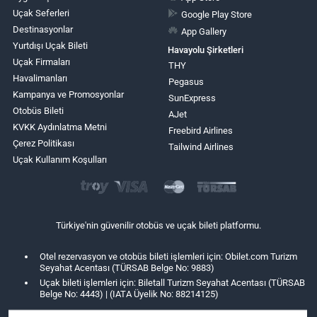
Uçak Seferleri
Google Play Store
Destinasyonlar
App Gallery
Yurtdışı Uçak Bileti
Havayolu Şirketleri
Uçak Firmaları
THY
Havalimanları
Pegasus
Kampanya ve Promosyonlar
SunExpress
Otobüs Bileti
AJet
KVKK Aydınlatma Metni
Freebird Airlines
Çerez Politikası
Tailwind Airlines
Uçak Kullanım Koşulları
Türkiye'nin güvenilir otobüs ve uçak bileti platformu.
Otel rezervasyon ve otobüs bileti işlemleri için: Obilet.com Turizm
Seyahat Acentası (TÜRSAB Belge No: 9883)
Uçak bileti işlemleri için: Biletall Turizm Seyahat Acentası (TÜRSAB
Belge No: 4443) | (IATA Üyelik No: 88214125)