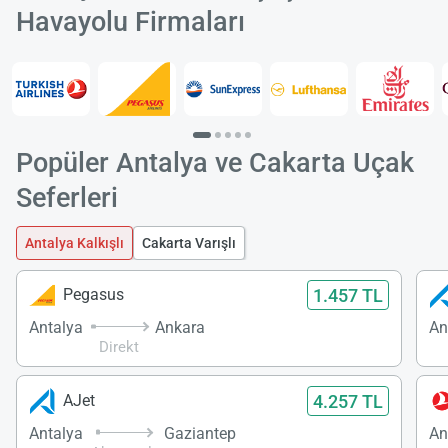
Havayolu Firmaları
Popüler Antalya ve Cakarta Uçak
Seferleri
Antalya Kalkışlı
Cakarta Varışlı
1.457 TL
Pegasus
Antalya
Ankara
An
Direkt
4.257 TL
AJet
Antalya
Gaziantep
An