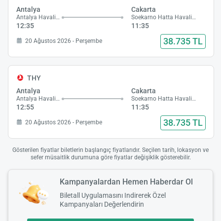
Antalya
Cakarta
Antalya Havalimanı
Soekarno Hatta Havalimanı
12:35
11:35
38.735 TL
20 Ağustos 2026 - Perşembe
THY
Antalya
Cakarta
Antalya Havalimanı
Soekarno Hatta Havalimanı
12:55
11:35
38.735 TL
20 Ağustos 2026 - Perşembe
Gösterilen fiyatlar biletlerin başlangıç fiyatlarıdır. Seçilen tarih, lokasyon ve
sefer müsaitlik durumuna göre fiyatlar değişiklik gösterebilir.
Kampanyalardan Hemen Haberdar Ol
Biletall Uygulamasını Indirerek Özel
Kampanyaları Değerlendirin