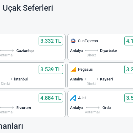
 Uçak Seferleri
3.332 TL
4.
SunExpress
Gaziantep
Antalya
Diyarbakır
Aktarmalı
Direkt
3.539 TL
3.
Pegasus
İstanbul
Antalya
Kayseri
Direkt
Direkt
4.884 TL
3.
AJet
Erzurum
Antalya
Ordu
Aktarmalı
Aktarmalı
anları