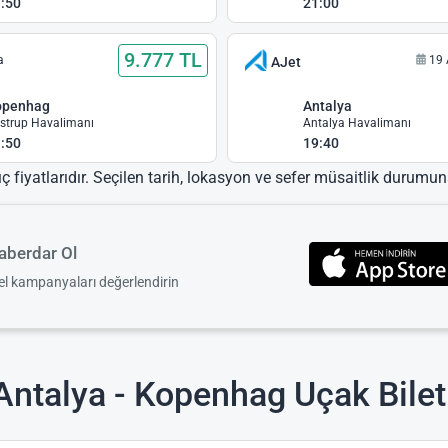
:50
21:00
9.777 TL
a
19 
AJet
openhag
Antalya
strup Havalimanı
Antalya Havalimanı
:50
19:40
ıç fiyatlarıdır. Seçilen tarih, lokasyon ve sefer müsaitlik durumuna
berdar Ol
zel kampanyaları değerlendirin
Antalya - Kopenhag Uçak Biletl