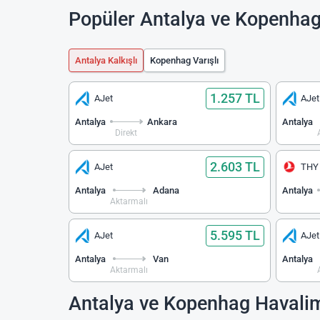
Popüler Antalya ve Kopenhag
Antalya Kalkışlı
Kopenhag Varışlı
1.257 TL
AJet
AJet
Antalya
Ankara
Antalya
Direkt
2.603 TL
AJet
THY
Antalya
Adana
Antalya
Aktarmalı
5.595 TL
AJet
AJet
Antalya
Van
Antalya
Aktarmalı
Antalya ve Kopenhag Havalim