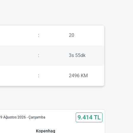
:
20
:
3s 55dk
:
2496 KM
9.414 TL
9 Ağustos 2026 - Çarşamba
Kopenhag