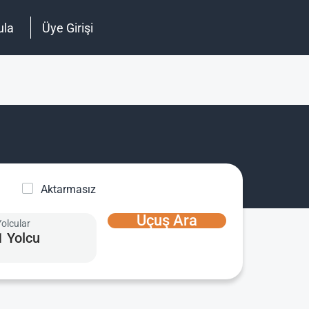
ula
Üye Girişi
Aktarmasız
Uçuş Ara
Yolcular
1 Yolcu