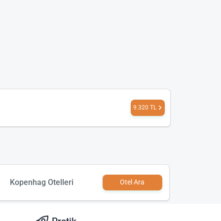
9.320 TL
Kopenhag Otelleri
Otel Ara