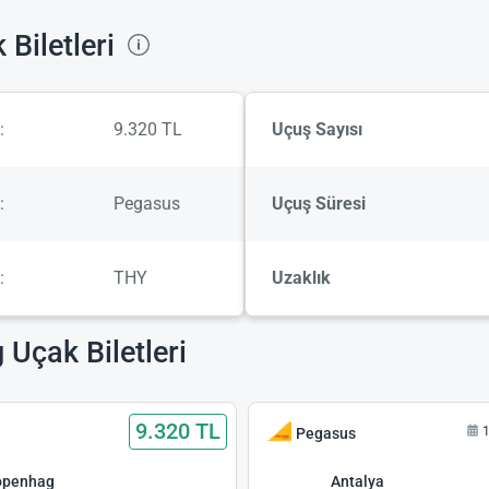
Biletleri
:
9.320 TL
Uçuş Sayısı
:
Pegasus
Uçuş Süresi
:
THY
Uzaklık
Uçak Biletleri
9.320 TL
1
Pegasus
openhag
Antalya