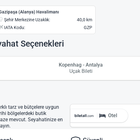
Gazipaşa (Alanya) Havalimanı
Şehir Merkezine Uzaklık:
40,0 km
IATA Kodu:
GZP
yahat Seçenekleri
Kopenhag - Antalya
Uçak Bileti
rklı tarz ve bütçelere uygun
rihi bölgelerdeki butik
Otel
lpaze mevcut. Seyahatinize en
ayın.