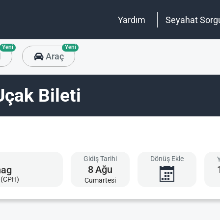
Yardım
Seyahat Sorg
Yeni
Yeni
l
Araç
çak Bileti
Gidiş Tarihi
Dönüş Ekle
8
Ağu
 (CPH)
Cumartesi