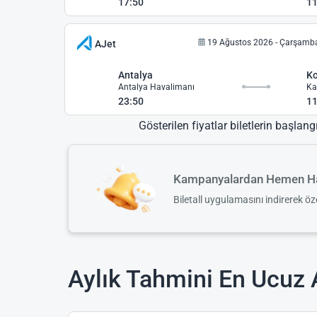
17:50
11
19 Ağustos 2026 - Çarşamb
AJet
Antalya
K
Antalya Havalimanı
Ka
23:50
11
Gösterilen fiyatlar biletlerin başlang
Kampanyalardan Hemen Ha
Biletall uygulamasını indirerek ö
Aylık Tahmini En Ucuz 