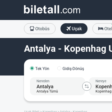
Otobüs
Uçak
Ote
Antalya - Kopenhag U
Tek Yön
Gidiş-Dönüş
Nereden
Nereye
Antalya Tümü
Kopenhag
Uçak Bileti
Kopenhag
Antalya - Kopenhag