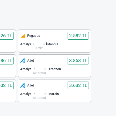
126 TL
2.582 TL
Pegasus
Antalya
İstanbul
Direkt
286 TL
3.853 TL
AJet
Antalya
Trabzon
Aktarmalı
502 TL
3.632 TL
AJet
Antalya
Mardin
Aktarmalı