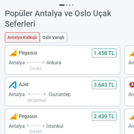
Popüler Antalya ve Oslo Uçak
Seferleri
Antalya Kalkışlı
Oslo Varışlı
1.458 TL
Pegasus
Antalya
Ankara
An
Direkt
3.643 TL
AJet
Antalya
Gaziantep
An
Aktarmalı
2.439 TL
Pegasus
Antalya
İstanbul
An
Direkt