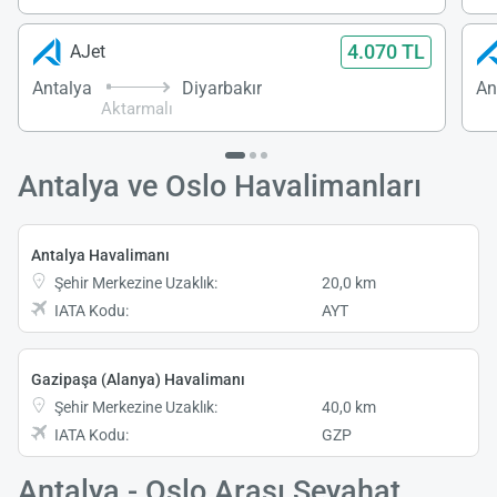
4.070 TL
AJet
Antalya
Diyarbakır
An
Aktarmalı
Antalya ve Oslo Havalimanları
Antalya Havalimanı
Şehir Merkezine Uzaklık:
20,0 km
IATA Kodu:
AYT
Gazipaşa (Alanya) Havalimanı
Şehir Merkezine Uzaklık:
40,0 km
IATA Kodu:
GZP
Antalya - Oslo Arası Seyahat