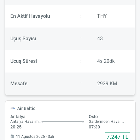
En Aktif Havayolu
:
THY
Uçuş Sayısı
:
43
Uçuş Süresi
:
4s 20dk
Mesafe
:
2929 KM
Air Baltic
Antalya
Oslo
Antalya Havalimanı
Gardermoen Havalimanı
20:25
07:30
7.247 TL
11 Ağustos 2026 - Salı