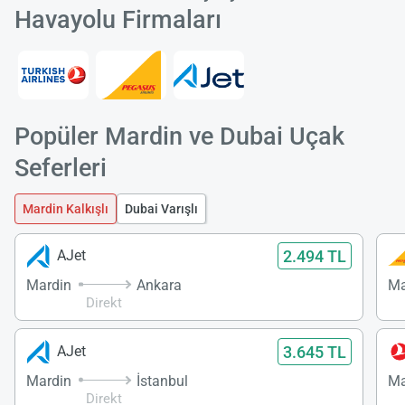
Havayolu Firmaları
Popüler Mardin ve Dubai Uçak
Seferleri
Mardin Kalkışlı
Dubai Varışlı
2.494 TL
AJet
Mardin
Ankara
Ma
Direkt
3.645 TL
AJet
Mardin
İstanbul
Ma
Direkt