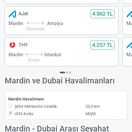
4.062 TL
AJet
Mardin
Antalya
Ma
Aktarmalı
4.257 TL
THY
Mardin
İstanbul
Ma
Direkt
Mardin ve Dubai Havalimanları
Mardin Havalimanı
Şehir Merkezine Uzaklık:
20,0 km
IATA Kodu:
MQM
Mardin - Dubai Arası Seyahat