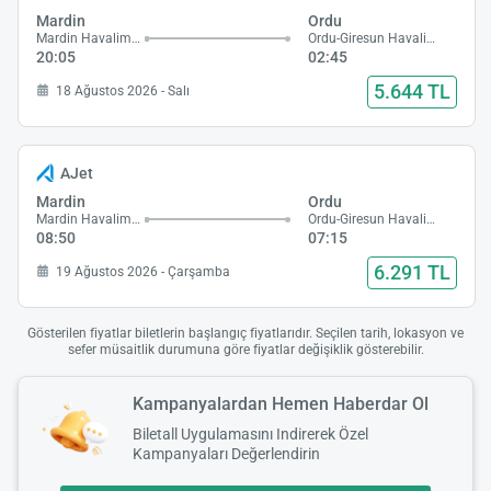
Mardin
Ordu
Mardin Havalimanı
Ordu-Giresun Havalimanı
20:05
02:45
5.644 TL
18 Ağustos 2026 - Salı
AJet
Mardin
Ordu
Mardin Havalimanı
Ordu-Giresun Havalimanı
08:50
07:15
6.291 TL
19 Ağustos 2026 - Çarşamba
Gösterilen fiyatlar biletlerin başlangıç fiyatlarıdır. Seçilen tarih, lokasyon ve
sefer müsaitlik durumuna göre fiyatlar değişiklik gösterebilir.
Kampanyalardan Hemen Haberdar Ol
Biletall Uygulamasını Indirerek Özel
Kampanyaları Değerlendirin