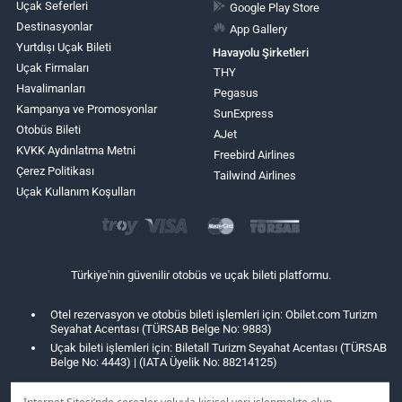
Uçak Seferleri
Google Play Store
Destinasyonlar
App Gallery
Yurtdışı Uçak Bileti
Havayolu Şirketleri
Uçak Firmaları
THY
Havalimanları
Pegasus
Kampanya ve Promosyonlar
SunExpress
Otobüs Bileti
AJet
KVKK Aydınlatma Metni
Freebird Airlines
Çerez Politikası
Tailwind Airlines
Uçak Kullanım Koşulları
Türkiye'nin güvenilir otobüs ve uçak bileti platformu.
Otel rezervasyon ve otobüs bileti işlemleri için: Obilet.com Turizm
Seyahat Acentası (TÜRSAB Belge No: 9883)
Uçak bileti işlemleri için: Biletall Turizm Seyahat Acentası (TÜRSAB
Belge No: 4443) | (IATA Üyelik No: 88214125)