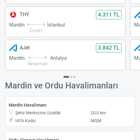
4.311 TL
THY
Mardin
İstanbul
Ma
Direkt
3.842 TL
AJet
Mardin
Antalya
Ma
Aktarmalı
Mardin ve Ordu Havalimanları
Mardin Havalimanı
Şehir Merkezine Uzaklık:
20,0 km
IATA Kodu:
MQM
Ordu-Giresun Havalimanı