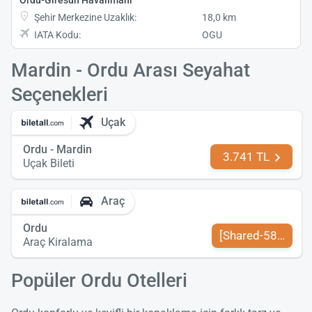
Şehir Merkezine Uzaklık:
18,0 km
IATA Kodu:
OGU
Mardin - Ordu Arası Seyahat
Seçenekleri
Uçak
Ordu - Mardin
3.741 TL
Uçak Bileti
Araç
Ordu
[Shared-589-tr-TR
Araç Kiralama
Popüler Ordu Otelleri