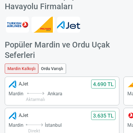
Havayolu Firmaları
Popüler Mardin ve Ordu Uçak
Seferleri
Mardin Kalkışlı
Ordu Varışlı
4.690 TL
AJet
Mardin
Ankara
Ma
Aktarmalı
3.635 TL
AJet
Mardin
İstanbul
Ma
Direkt