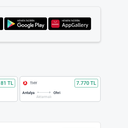
181 TL
7.770 TL
THY
Antalya
Ohri
Aktarmalı