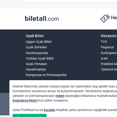
He
Uçak Bileti
Havayolu 
Uygun Uçak Bileti
THY
Uçak Seferleri
Pegasus
Destinasyonlar
SunExpres
Yurtdışı Uçak Bileti
AJet
Uçak Firmaları
Freebird Ai
Havalimanları
Tailwind Ai
Kampanya ve Promosyonlar
İnternet Sitesi’nde çerezler yoluyla kişisel veri işlenmekte olup gerekli olan 
hizmetlerinin sunulması amacı ile kullanılmaktadır. Tercihleriniz doğrultusu
çerezleri ve özel kampanyaları
reddet
seçeneğine tıklamanız halinde kull
Aydınlatma Metni
’mizi lütfen inceleyiniz.
Çerez Politikası’na ise
buradan
erişebilir, çerez ayarlarınızı aşağıdaki panel