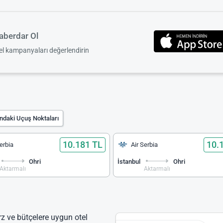
berdar Ol
zel kampanyaları değerlendirin
ındaki Uçuş Noktaları
10.181 TL
10.
Serbia
Air Serbia
Ohri
İstanbul
Ohri
Aktarmalı
Aktarmalı
arz ve bütçelere uygun otel