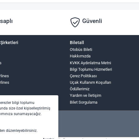
saplı
Güvenli
Şirketleri
Biletall
Otobüs Bileti
Hakkımızda
s
KVKK Aydınlatma Metni
Bilgi Toplumu Hizmetleri
rlines
Çerez Politikası
rlines
Uçak Kullanım Koşulları
Ödüllerimiz
Yardım ve İletişim
Bilet Sorgulama
çerezler bilgi toplumu
nda size özel kişiselleştirilmiş
anımınıza sunamayacağız.
den düzenleyebilirsiniz.