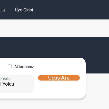
ula
Üye Girişi
Aktarmasız
Uçuş Ara
Yolcular
1 Yolcu