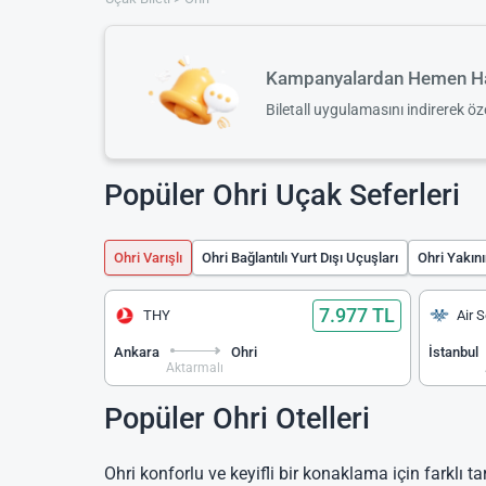
Kampanyalardan Hemen Ha
Biletall uygulamasını indirerek ö
Popüler Ohri Uçak Seferleri
Ohri Varışlı
Ohri Bağlantılı Yurt Dışı Uçuşları
Ohri Yakın
7.977 TL
THY
Air 
Ankara
Ohri
İstanbul
Aktarmalı
Popüler Ohri Otelleri
Ohri konforlu ve keyifli bir konaklama için farklı t