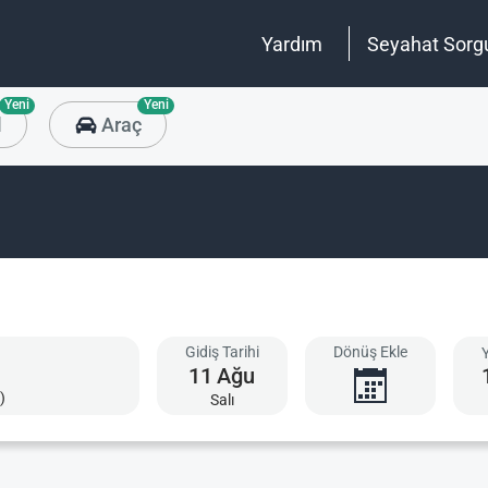
Yardım
Seyahat Sorg
Yeni
Yeni
l
Araç
Gidiş Tarihi
Dönüş Ekle
11
Ağu
)
Salı