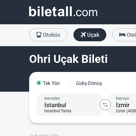
Otobüs
Uçak
Ote
Ohri Uçak Bileti
Tek Yön
Gidiş-Dönüş
Nereden
Nereye
İstanbul Tümü
İzmir (ADB
Uçak Bileti
Ohri