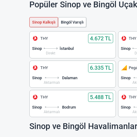
Popüler Sinop ve Bingöl Uçak
Sinop Kalkışlı
Bingöl Varışlı
4.672 TL
THY
THY
Sinop
İstanbul
Sinop
Direkt
D
6.335 TL
THY
Peg
Sinop
Dalaman
Sinop
Aktarmalı
Ak
5.488 TL
THY
THY
Sinop
Bodrum
Sinop
Aktarmalı
Ak
Sinop ve Bingöl Havalimanlar