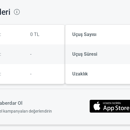
leri
:
0 TL
Uçuş Sayısı
:
-
Uçuş Süresi
:
-
Uzaklık
berdar Ol
zel kampanyaları değerlendirin