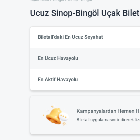
Ucuz Sinop-Bingöl Uçak Bilet
Biletall'daki En Ucuz Seyahat
En Ucuz Havayolu
En Aktif Havayolu
Kampanyalardan Hemen Ha
Biletall uygulamasını indirerek ö