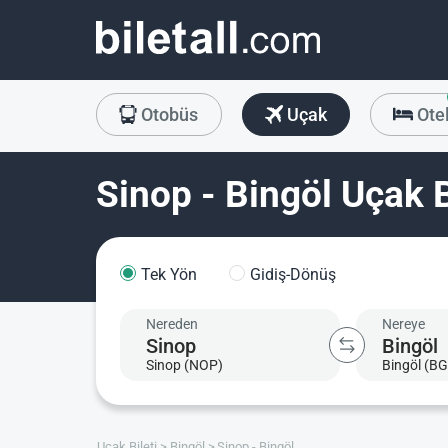
Otobüs
Uçak
Ote
Sinop - Bingöl Uçak B
Tek Yön
Gidiş-Dönüş
Nereden
Nereye
Sinop (NOP)
Bingöl (B
Uçak Bileti
Bingöl
Sinop - Bingöl