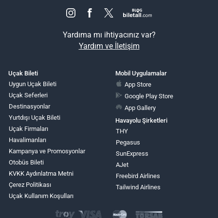
Yardıma mı ihtiyacınız var?
Yardım ve İletişim
Uçak Bileti
Mobil Uygulamalar
Uygun Uçak Bileti
App Store
Uçak Seferleri
Google Play Store
Destinasyonlar
App Gallery
Yurtdışı Uçak Bileti
Havayolu Şirketleri
Uçak Firmaları
THY
Havalimanları
Pegasus
Kampanya ve Promosyonlar
SunExpress
Otobüs Bileti
AJet
KVKK Aydınlatma Metni
Freebird Airlines
Çerez Politikası
Tailwind Airlines
Uçak Kullanım Koşulları