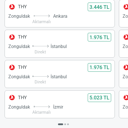
3.446 TL
THY
Zonguldak
Ankara
Zo
Aktarmalı
1.976 TL
THY
Zonguldak
İstanbul
Zo
Direkt
1.976 TL
THY
Zonguldak
İstanbul
Zo
Direkt
5.023 TL
THY
Zonguldak
İzmir
Zo
Aktarmalı