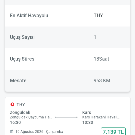
En Aktif Havayolu
:
THY
Uçuş Sayısı
:
1
Uçuş Süresi
:
18Saat
Mesafe
:
953 KM
THY
Zonguldak
Kars
Zonguldak Çaycuma Havalimanı
Kars Harakani Havalimanı
16:30
10:30
7.139 TL
19 Ağustos 2026 - Çarşamba