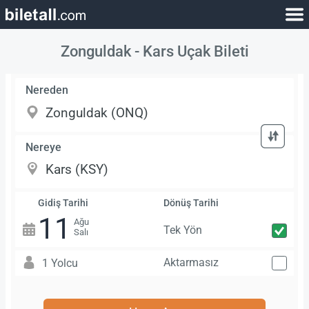
Zonguldak - Kars Uçak Bileti
Nereden
Nereye
Gidiş Tarihi
Dönüş Tarihi
11
Ağu
Tek Yön
Salı
Aktarmasız
1 Yolcu