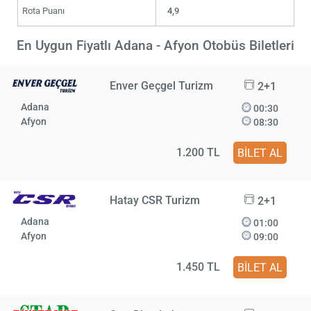
Rota Puanı
4,9
En Uygun Fiyatlı Adana - Afyon Otobüs Biletleri
Enver Geçgel Turizm
2+1
Adana
00:30
Afyon
08:30
1.200 TL
BİLET AL
Hatay CSR Turizm
2+1
Adana
01:00
Afyon
09:00
1.450 TL
BİLET AL