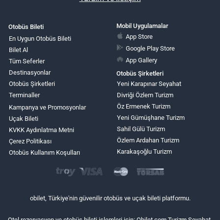
Mobil Uygulamalar
Otobüs Bileti
App Store
En Uygun Otobüs Bileti
Google Play Store
Bilet Al
App Gallery
Tüm Seferler
Destinasyonlar
Otobüs Şirketleri
Otobüs Şirketleri
Yeni Karapınar Seyahat
Terminaller
Divriği Özlem Turizm
Öz Ermenek Turizm
Kampanya ve Promosyonlar
Yeni Gümüşhane Turizm
Uçak Bileti
Sahil Gülü Turizm
KVKK Aydınlatma Metni
Özlem Ardahan Turizm
Çerez Politikası
Karakaşoğlu Turizm
Otobüs Kullanım Koşulları
obilet, Türkiye'nin güvenilir otobüs ve uçak bileti platformu.
Otel rezervasyon ve otobüs bileti işlemleri için: Obilet.com Turizm Seyahat