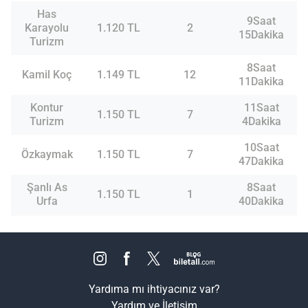
Has
9Saat
Karayolu
1.120 TL
2
15Dakika
Turizm
8Saat
Kamil Koç
1.149 TL
12
11Dakika
Kontur
11Saat
1.150 TL
7
Turizm
4Dakika
10Saat
Özkaymak
1.150 TL
7
47Dakika
Şanlı As
8Saat
1.150 TL
1
Urfa
40Dakika
Yardıma mı ihtiyacınız var?
Yardım ve İletişim