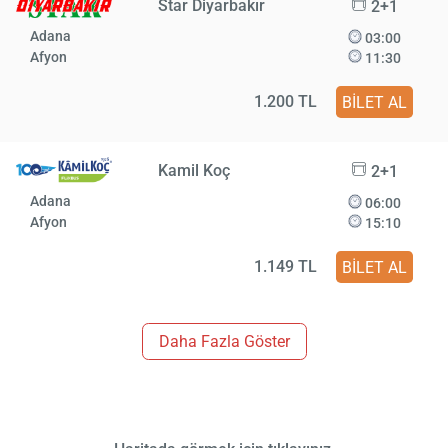
Star Diyarbakır
2+1
Adana
03:00
Afyon
11:30
1.200 TL
BİLET AL
Kamil Koç
2+1
Adana
06:00
Afyon
15:10
1.149 TL
BİLET AL
Daha Fazla Göster