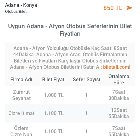
Adana - Konya
850 TL
Otobüs Bileti
Uygun Adana - Afyon Otobüs Seferlerinin Bilet
Fiyatları
Adana - Afyon Yolculuğu Otobüsle Kaç Saat: 8Saat
44Dakika. Adana - Afyon Arası Otobüs Firmalarının
Biletleri ve Fiyatları Karşılaştır Otobüs Şirketlerinin
Adana - Afyon Otobüs Biletlerini Satın Al:
biletall.com
!
Ortalama
Firma Adı
Bilet Fiyatı
Sefer Sayısı
Süre
Zümrüt
7Saat
1.000 TL
1
Seyahat
30Dakika
12Saat
Cizre İtimat
1.100 TL
1
55Dakika
Özlem
7Saat
1.100 TL
1
Cizre Nuh
55Dakika