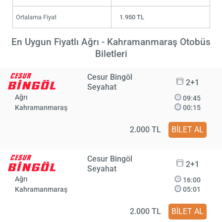
Ortalama Fiyat
1.950 TL
En Uygun Fiyatlı Ağrı - Kahramanmaraş Otobüs
Biletleri
Cesur Bingöl
2+1
Seyahat
Ağrı
09:45
Kahramanmaraş
00:15
2.000 TL
BİLET AL
Cesur Bingöl
2+1
Seyahat
Ağrı
16:00
Kahramanmaraş
05:01
2.000 TL
BİLET AL