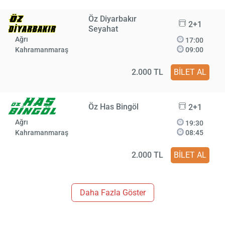
Öz Diyarbakır
2+1
Seyahat
Ağrı
17:00
Kahramanmaraş
09:00
2.000 TL
BİLET AL
Öz Has Bingöl
2+1
Ağrı
19:30
Kahramanmaraş
08:45
2.000 TL
BİLET AL
Daha Fazla Göster