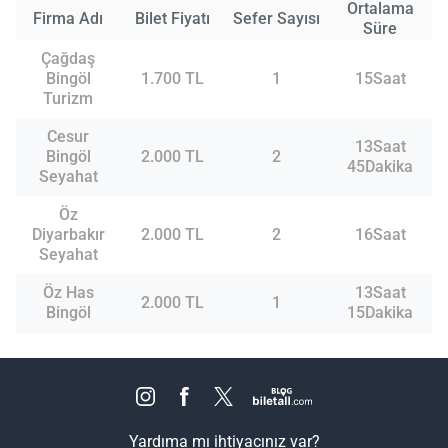
Ortalama
Firma Adı
Bilet Fiyatı
Sefer Sayısı
Süre
Çağdaş
Bingöl
1.700 TL
1
15Saat
Turizm
Cesur
13Saat
Bingöl
2.000 TL
2
45Dakika
Seyahat
Öz
Diyarbakır
2.000 TL
2
16Saat
Seyahat
Öz Has
13Saat
2.000 TL
1
Bingöl
15Dakika
Yardıma mı ihtiyacınız var?