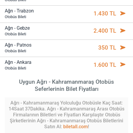
Ağrı - Trabzon
1.430 TL
Otobüs Bileti
Ağrı - Gebze
2.400 TL
Otobüs Bileti
Ağrı - Patnos
350 TL
Otobüs Bileti
Ağrı - Ankara
1.600 TL
Otobüs Bileti
Uygun Ağrı - Kahramanmaraş Otobüs
Seferlerinin Bilet Fiyatları
Ağrı - Kahramanmaraş Yolculuğu Otobüsle Kaç Saat:
14Saat 37Dakika. Ağrı - Kahramanmaraş Arası Otobüs
Firmalarının Biletleri ve Fiyatları Karşılaştır Otobüs
Şirketlerinin Ağrı - Kahramanmaraş Otobüs Biletlerini
Satın Al:
biletall.com
!