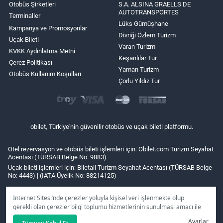
Otobüs Şirketleri
S.A. ALSINA GRAELLS DE
AUTOTRANSPORTES
Terminaller
Lüks Gümüşhane
Kampanya ve Promosyonlar
Divriği Özlem Turizm
Uçak Bileti
Varan Turizm
KVKK Aydınlatma Metni
Keşanlılar Tur
Çerez Politikası
Yaman Turizm
Otobüs Kullanım Koşulları
Çorlu Yıldız Tur
obilet, Türkiye'nin güvenilir otobüs ve uçak bileti platformu.
Otel rezervasyon ve otobüs bileti işlemleri için: Obilet.com Turizm Seyahat
Acentası (TÜRSAB Belge No: 9883)
Uçak bileti işlemleri için: Biletall Turizm Seyahat Acentası (TÜRSAB Belge
No: 4443) | (IATA Üyelik No: 88214125)
İnternet Sitesi’nde çerezler yoluyla kişisel veri işlenmekte olup
gerekli olan çerezler bilgi toplumu hizmetlerinin sunulması amacı ile
kullanılmaktadır. Tercihleriniz doğrultusunda size özel
Ayarlar