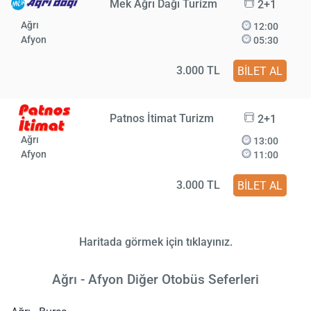
Mek Ağrı Dağı Turizm
2+1
Ağrı
12:00
Afyon
05:30
3.000 TL
BİLET AL
Patnos İtimat Turizm
2+1
Ağrı
13:00
Afyon
11:00
3.000 TL
BİLET AL
Haritada görmek için tıklayınız.
Ağrı - Afyon Diğer Otobüs Seferleri