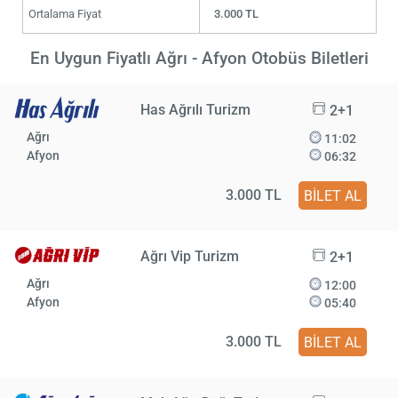
Ortalama Fiyat
3.000 TL
En Uygun Fiyatlı Ağrı - Afyon Otobüs Biletleri
Has Ağrılı Turizm
2+1
Ağrı
11:02
Afyon
06:32
3.000 TL
BİLET AL
Ağrı Vip Turizm
2+1
Ağrı
12:00
Afyon
05:40
3.000 TL
BİLET AL