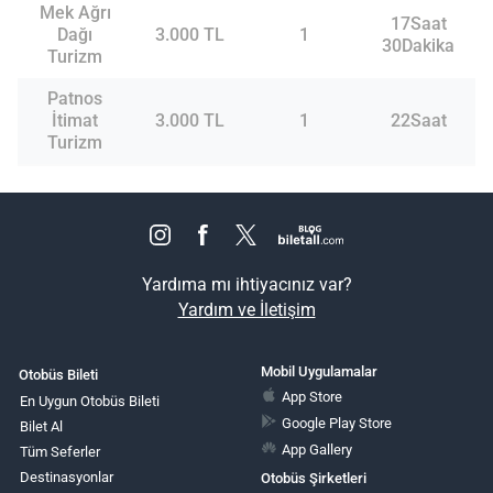
Mek Ağrı
17Saat
Dağı
3.000 TL
1
30Dakika
Turizm
Patnos
İtimat
3.000 TL
1
22Saat
Turizm
Yardıma mı ihtiyacınız var?
Yardım ve İletişim
Mobil Uygulamalar
Otobüs Bileti
App Store
En Uygun Otobüs Bileti
Google Play Store
Bilet Al
App Gallery
Tüm Seferler
Destinasyonlar
Otobüs Şirketleri