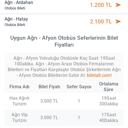
Ağrı - Ardahan
1.200 TL
Otobüs Bileti
Ağrı - Hatay
2.100 TL
Otobüs Bileti
Uygun Ağrı - Afyon Otobüs Seferlerinin Bilet
Fiyatları
Ağrı - Afyon Yolculuğu Otobüsle Kaç Saat: 19Saat
10Dakika. Ağrı - Afyon Arası Otobüs Firmalarının
Biletleri ve Fiyatları Karşılaştır Otobüs Şirketlerinin Ağrı
- Afyon Otobüs Biletlerini Satın Al:
biletall.com
!
Ortalama
Firma Adı
Bilet Fiyatı
Sefer Sayısı
Süre
Has Ağrılı
19Saat
3.000 TL
1
Turizm
30Dakika
Ağrı Vip
17Saat
3.000 TL
1
Turizm
40Dakika