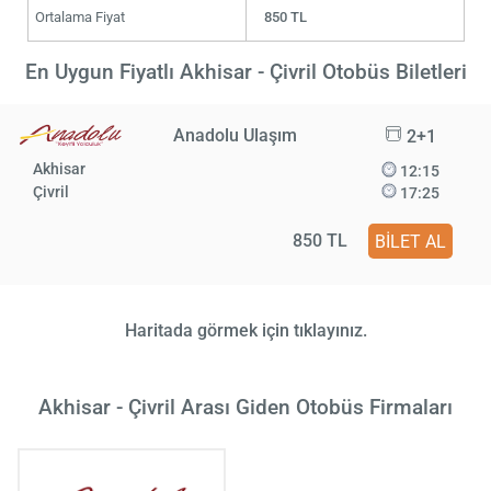
Ortalama Fiyat
850 TL
En Uygun Fiyatlı Akhisar - Çivril Otobüs Biletleri
Anadolu Ulaşım
2+1
Akhisar
12:15
Çivril
17:25
850 TL
BİLET AL
Haritada görmek için tıklayınız.
Akhisar - Çivril Arası Giden Otobüs Firmaları