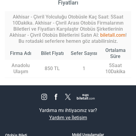
Fiyatları
Akhisar - Çivril Yolculuğu Otobüsle Kaç Saat: 5Saat
10Dakika. Akhisar - Çivril Arası Otobüs Firmalarının
Biletleri ve Fiyatları Karşılaştır Otobüs Şirketlerinin
Akhisar - Çivril Otobüs Biletlerini Satın Al:
biletall.com
!
Bu rotadaki seferlere hemen göz atabilirsiniz.
Ortalama
Firma Adı
Bilet Fiyatı
Sefer Sayısı
Süre
Anadolu
5Saat
850 TL
1
Ulaşım
10Dakika
Yardıma mı ihtiyacınız var?
Yardım ve İletişim
Mobil Uygulamalar
Otobüs Bileti