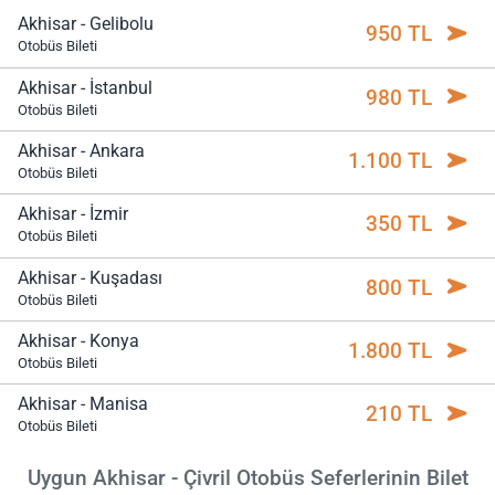
Akhisar - Gelibolu
950 TL
Otobüs Bileti
Akhisar - İstanbul
980 TL
Otobüs Bileti
Akhisar - Ankara
1.100 TL
Otobüs Bileti
Akhisar - İzmir
350 TL
Otobüs Bileti
Akhisar - Kuşadası
800 TL
Otobüs Bileti
Akhisar - Konya
1.800 TL
Otobüs Bileti
Akhisar - Manisa
210 TL
Otobüs Bileti
Uygun Akhisar - Çivril Otobüs Seferlerinin Bilet