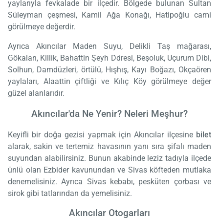
yaylarıyla fevkalade bir ilçedir. Bölgede bulunan Sultan
Süleyman çeşmesi, Kamil Ağa Konağı, Hatipoğlu cami
görülmeye değerdir.
Ayrıca Akıncılar Maden Suyu, Delikli Taş mağarası,
Gökalan, Killik, Bahattin Şeyh Ddresi, Beşoluk, Uçurum Dibi,
Solhun, Damdüzleri, örtülü, Hışhış, Kayı Boğazı, Okçaören
yaylaları, Alaattin çiftliği ve Kılıç Köy görülmeye değer
güzel alanlarıdır.
Akıncılar'da Ne Yenir? Neleri Meşhur?
Keyifli bir doğa gezisi yapmak için Akıncılar ilçesine
bilet
alarak, sakin ve tertemiz havasının yanı sıra şifalı maden
suyundan alabilirsiniz. Bunun akabinde leziz tadıyla ilçede
ünlü olan Ezbider kavunundan ve Sivas köfteden mutlaka
denemelisiniz. Ayrıca Sivas kebabı, pesküten çorbası ve
sirok gibi tatlarından da yemelisiniz.
Akıncılar Otogarları