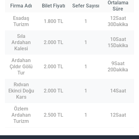
Ortalama
Firma Adı
Bilet Fiyatı
Sefer Sayısı
Süre
Esadaş
12Saat
1.800 TL
1
Turizm
30Dakika
Sıla
10Saat
Ardahan
2.000 TL
1
15Dakika
Kalesi
Ardahan
9Saat
Çıldır Gölü
2.000 TL
1
20Dakika
Tur
Rıdvan
Ekinci Doğu
2.000 TL
1
14Saat
Kars
Özlem
Ardahan
2.500 TL
1
12Saat
Turizm