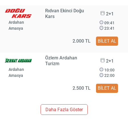
Rıdvan Ekinci Doğu
2+1
Kars
Ardahan
09:41
Amasya
23:41
2.000 TL
BİLET AL
Özlem Ardahan
2+1
Turizm
Ardahan
10:00
Amasya
22:00
2.500 TL
BİLET AL
Daha Fazla Göster