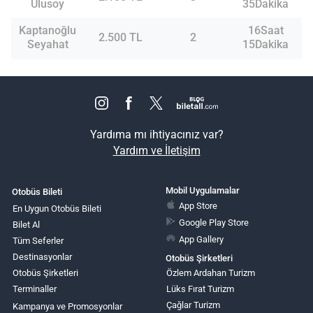
Ulusoy
35Dakika
Kaptanoğlu
16Saat
2.500 TL
2
Seyahat
15Dakika
Yardıma mı ihtiyacınız var?
Yardım ve İletişim
Mobil Uygulamalar
Otobüs Bileti
App Store
En Uygun Otobüs Bileti
Google Play Store
Bilet Al
App Gallery
Tüm Seferler
Destinasyonlar
Otobüs Şirketleri
Otobüs Şirketleri
Özlem Ardahan Turizm
Terminaller
Lüks Fırat Turizm
Çağlar Turizm
Kampanya ve Promosyonlar