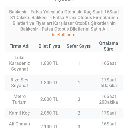
Balıkesir - Fatsa Yolculuğu Otobüsle Kaç Saat: 16Saat
31Dakika. Balıkesir - Fatsa Arası Otobüs Firmalarının
Biletleri ve Fiyatları Karşılaştır Otobüs Şirketlerinin
Balıkesir - Fatsa Otobüs Biletlerini Satın Al:
biletall.com
!
Ortalama
Firma Adı
Bilet Fiyatı
Sefer Sayısı
Süre
Lüks
Karadeniz
1.800 TL
1
16Saat
Seyahat
Rize Ses
17Saat
1.800 TL
1
Seyahat
5Dakika
Metro
16Saat
2.000 TL
3
Turizm
20Dakika
Kamil Koç
2.050 TL
2
17Saat
Ali Osman
16Saat
2.100 TL
3