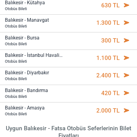
Balıkesir - Kütahya
630 TL
Otobüs Bileti
Balıkesir - Manavgat
1.300 TL
Otobüs Bileti
Balıkesir - Bursa
300 TL
Otobüs Bileti
Balıkesir - İstanbul Havalimanı
1.100 TL
Otobüs Bileti
Balıkesir - Diyarbakır
2.400 TL
Otobüs Bileti
Balıkesir - Bandırma
420 TL
Otobüs Bileti
Balıkesir - Amasya
2.000 TL
Otobüs Bileti
Uygun Balıkesir - Fatsa Otobüs Seferlerinin Bilet
Fiyatları