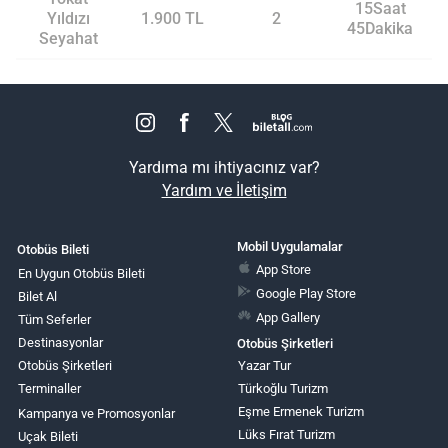
15Saat
Yıldızı
1.900 TL
2
45Dakika
Seyahat
Yardıma mı ihtiyacınız var?
Yardım ve İletişim
Mobil Uygulamalar
Otobüs Bileti
App Store
En Uygun Otobüs Bileti
Google Play Store
Bilet Al
App Gallery
Tüm Seferler
Destinasyonlar
Otobüs Şirketleri
Otobüs Şirketleri
Yazar Tur
Terminaller
Türkoğlu Turizm
Eşme Ermenek Turizm
Kampanya ve Promosyonlar
Lüks Fırat Turizm
Uçak Bileti