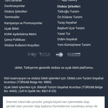
Tüm Seferler
Destinasyonlar
Otobüs Şirketleri
Otobüs Şirketleri
Türkoğlu Turizm
Terminaller
Öz Gülaras Turizm
Turay Seyahat
Kampanya ve Promosyonlar
Bayburt Uçar Turizm
Uçak Bileti
Yazar Tur
KVKK Aydınlatma Metni
Didim Seyahat
Çerez Politikası
Yeni Gümüşhane Turizm
Otobüs Kullanım Koşulları
obilet, Türkiye'nin güvenilir otobüs ve uçak bileti platformu.
Otel rezervasyon ve otobüs bileti işlemleri için: Obilet.com Turizm Seyahat
Acentası (TÜRSAB Belge No: 9883)
Uçak bileti işlemleri için: Biletall Turizm Seyahat Acentası (TÜRSAB Belge
No: 4443) | (IATA Üyelik No: 88214125)
İnternet Sitesi’nde çerezler yoluyla kişisel veri işlenmekte olup
gerekli olan çerezler bilgi toplumu hizmetlerinin sunulması amacı ile