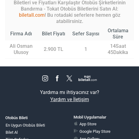
Biletleri ve Fiyatları Karşılaştır Otobüs Şirketlerinin
Bandırma - Tokat Otobüs Biletlerini Satın Al:
biletall.com
! Bu rotadaki seferlere hemen göz
atabilirsiniz.
Ortalama
Firma Adı
Bilet Fiyatı
Sefer Sayısı
Süre
Ali Osman
14Saat
2.900 TL
1
Ulusoy
45Dakika
Yardıma mı ihtiyacınız var?
Yardım ve İletişim
Mobil Uygulamalar
Otobüs Bileti
App Store
En Uygun Otobüs Bileti
Google Play Store
Bilet Al
App Gallery