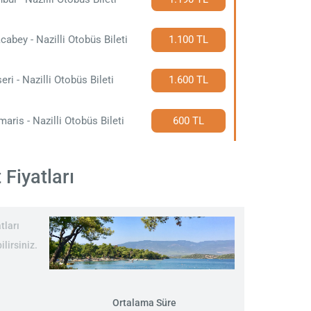
cabey - Nazilli Otobüs Bileti
1.100 TL
eri - Nazilli Otobüs Bileti
1.600 TL
aris - Nazilli Otobüs Bileti
600 TL
 Fiyatları
tları
lirsiniz.
Ortalama Süre