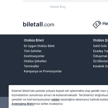
Kamil Koç
He
Otobüs Bileti
Otobüs Şi
En Uygun Otobüs Bileti
Sahil Gülü
Tüm Seferler
Esadaş Tu
Destinasyonlar
Özkaymak
Otobüs Şirketleri
Öz Elbista
Terminaller
Karabük D
Kampanya ve Promosyonlar
İnternet Sitesi’nde çerezler yoluyla kişisel veri işlenmekte olup gerekli olan 
hizmetlerinin sunulması amacı ile kullanılmaktadır. Tercihleriniz doğrultusu
çerezleri ve özel kampanyaları
reddet
seçeneğine tıklamanız halinde kull
Aydınlatma Metni
’mizi lütfen inceleyiniz.