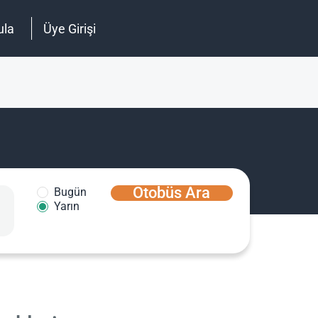
ula
Üye Girişi
Otobüs Ara
Bugün
Yarın