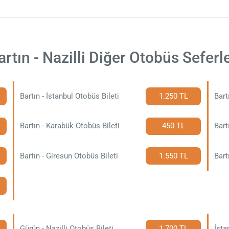
artın - Nazilli Diğer Otobüs Seferle
Bartın - İstanbul Otobüs Bileti
1.250 TL
Bart
Bartın - Karabük Otobüs Bileti
450 TL
Bart
Bartın - Giresun Otobüs Bileti
1.550 TL
Bart
Gürün - Nazilli Otobüs Bileti
1.700 TL
İsta