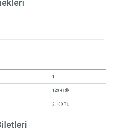
nekleri
1
12s 41dk
2.130 TL
iletleri