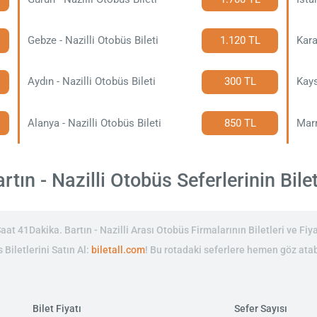
Gebze - Nazilli Otobüs Bileti
1.120 TL
Kara
Aydın - Nazilli Otobüs Bileti
300 TL
Kays
Alanya - Nazilli Otobüs Bileti
850 TL
Marm
tın - Nazilli Otobüs Seferlerinin Bilet
at 41Dakika. Bartın - Nazilli Arası Otobüs Firmalarının Biletleri ve Fiya
 Biletlerini Satın Al:
biletall.com
! Bu rotadaki seferlere hemen göz atabi
Bilet Fiyatı
Sefer Sayısı