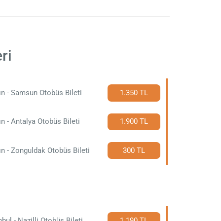
ri
ın - Samsun Otobüs Bileti
1.350 TL
ın - Antalya Otobüs Bileti
1.900 TL
ın - Zonguldak Otobüs Bileti
300 TL
nbul - Nazilli Otobüs Bileti
1.190 TL