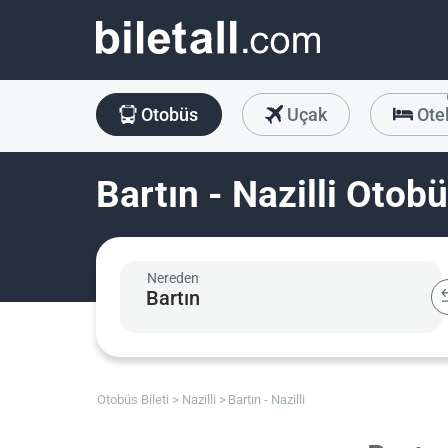
Otobüs
Uçak
Ote
Bartın - Nazilli Otobü
Nereden
Otobüs Bileti
Nazilli
Bartın - Nazilli