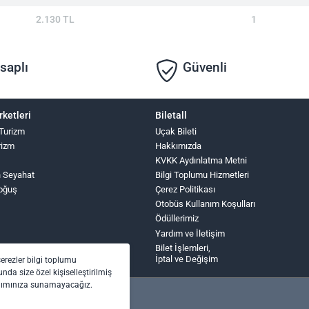
2.130 TL
1
saplı
Güvenli
rketleri
Biletall
 Turizm
Uçak Bileti
rizm
Hakkımızda
KVKK Aydınlatma Metni
n Seyahat
Bilgi Toplumu Hizmetleri
oğuş
Çerez Politikası
Otobüs Kullanım Koşulları
Ödüllerimiz
Yardım ve İletişim
Bilet İşlemleri,
İptal ve Değişim
çerezler bilgi toplumu
nda size özel kişiselleştirilmiş
anımınıza sunamayacağız.