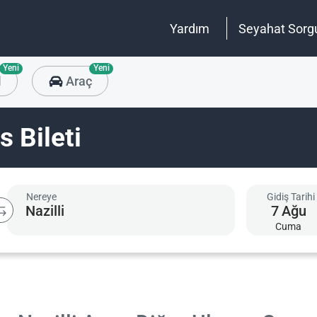
Yardım
Seyahat Sorg
Yeni
Yeni
l
Araç
s Bileti
Nereye
Gidiş Tarihi
7
Ağu
Cuma