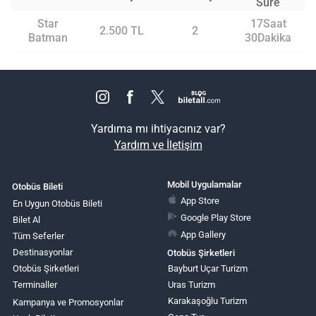
Süre
Star
17Saat
2.500 TL
2
Batman
30Dakika
Yardıma mı ihtiyacınız var?
Yardım ve İletişim
Mobil Uygulamalar
Otobüs Bileti
App Store
En Uygun Otobüs Bileti
Google Play Store
Bilet Al
App Gallery
Tüm Seferler
Destinasyonlar
Otobüs Şirketleri
Otobüs Şirketleri
Bayburt Uçar Turizm
Terminaller
Uras Turizm
Karakaşoğlu Turizm
Kampanya ve Promosyonlar