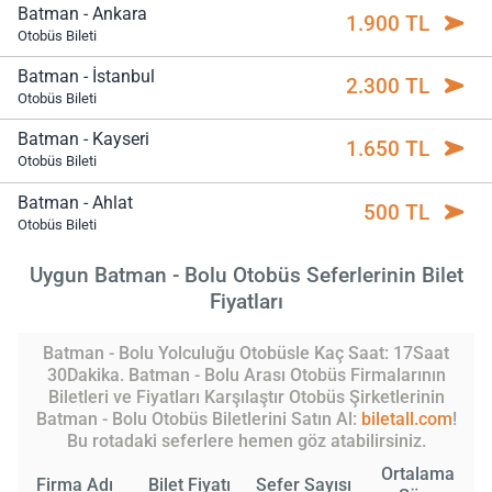
Batman - Ankara
1.900 TL
Otobüs Bileti
Batman - İstanbul
2.300 TL
Otobüs Bileti
Batman - Kayseri
1.650 TL
Otobüs Bileti
Batman - Ahlat
500 TL
Otobüs Bileti
Uygun Batman - Bolu Otobüs Seferlerinin Bilet
Fiyatları
Batman - Bolu Yolculuğu Otobüsle Kaç Saat: 17Saat
30Dakika. Batman - Bolu Arası Otobüs Firmalarının
Biletleri ve Fiyatları Karşılaştır Otobüs Şirketlerinin
Batman - Bolu Otobüs Biletlerini Satın Al:
biletall.com
!
Bu rotadaki seferlere hemen göz atabilirsiniz.
Ortalama
Firma Adı
Bilet Fiyatı
Sefer Sayısı