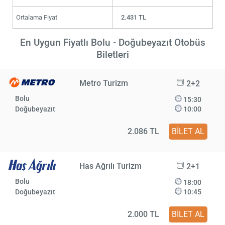
Ortalama Fiyat
2.431 TL
En Uygun Fiyatlı Bolu - Doğubeyazıt Otobüs
Biletleri
Metro Turizm
2+2
Bolu
15:30
Doğubeyazıt
10:00
2.086 TL
BİLET AL
Has Ağrılı Turizm
2+1
Bolu
18:00
Doğubeyazıt
10:45
2.000 TL
BİLET AL