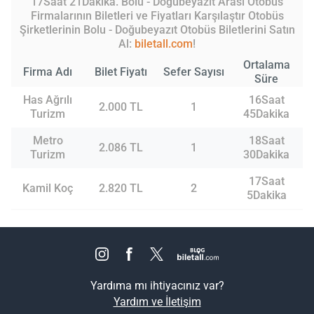
17Saat 21Dakika. Bolu - Doğubeyazıt Arası Otobüs
Firmalarının Biletleri ve Fiyatları Karşılaştır Otobüs
Şirketlerinin Bolu - Doğubeyazıt Otobüs Biletlerini Satın
Al:
biletall.com
!
Ortalama
Firma Adı
Bilet Fiyatı
Sefer Sayısı
Süre
Has Ağrılı
16Saat
2.000 TL
1
Turizm
45Dakika
Metro
18Saat
2.086 TL
1
Turizm
30Dakika
17Saat
Kamil Koç
2.820 TL
2
5Dakika
Yardıma mı ihtiyacınız var?
Yardım ve İletişim