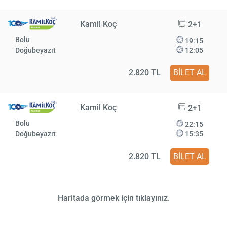
Kamil Koç
2+1
Bolu
19:15
Doğubeyazıt
12:05
2.820 TL
BİLET AL
Kamil Koç
2+1
Bolu
22:15
Doğubeyazıt
15:35
2.820 TL
BİLET AL
Haritada görmek için tıklayınız.