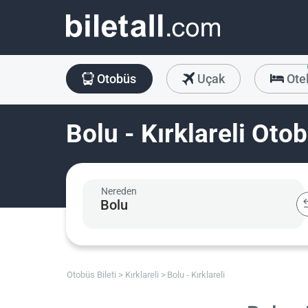
Otobüs
Uçak
Ote
Bolu - Kırklareli Otob
Nereden
Otobüs Bileti
Kırklareli
Bolu - Kırklareli