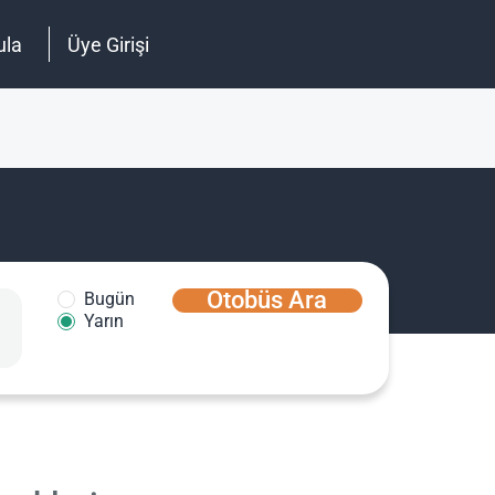
ula
Üye Girişi
Otobüs Ara
Bugün
Yarın