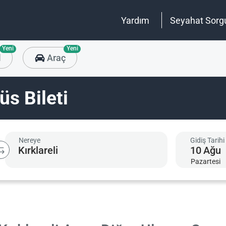
Yardım
Seyahat Sorg
Yeni
Yeni
l
Araç
üs Bileti
Nereye
Gidiş Tarihi
10
Ağu
Pazartesi