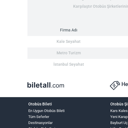
Karşılaştır Otobüs Şirketlerinin
Firma Adı
Kale Seyahat
Metro Turizm
İstanbul Seyahat
He
Otobüs Bileti
Otobüs Şi
En Uygun Otobüs Bileti
Kars Kales
Tüm Seferler
Yeni Karap
Destinasyonlar
Bayburt Uç