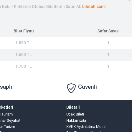
 Bolu - Kırklareli Otobüs Biletlerini Satın Al:
biletall.com
!
Bilet Fiyatı
Sefer Sayısı
1.550 TL
1
1.600 TL
1
1.700 TL
1
saplı
Güvenli
rketleri
Biletall
i Turizm
Uçak Bileti
ınar Seyahat
Hakkımızda
ar Turizm
KVKK Aydınlatma Metni