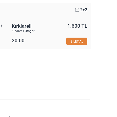
2+2
Kırklareli
1.600 TL
Kırklareli Otogarı
20:00
BİLET AL