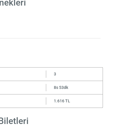
nekleri
3
8s 53dk
1.616 TL
iletleri