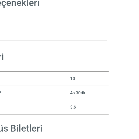
eçenekleri
i
10
?
4s 30dk
3,6
s Biletleri