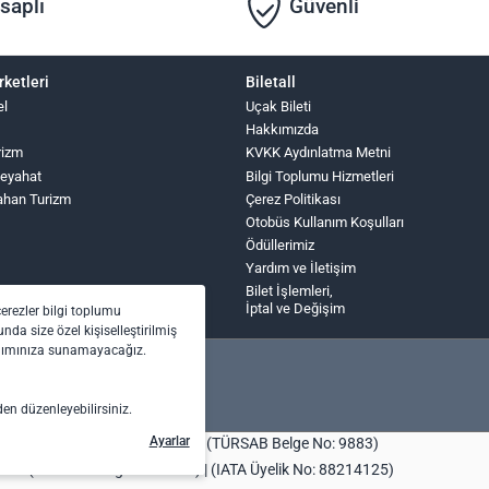
saplı
Güvenli
rketleri
Biletall
el
Uçak Bileti
Hakkımızda
rizm
KVKK Aydınlatma Metni
Seyahat
Bilgi Toplumu Hizmetleri
ahan Turizm
Çerez Politikası
Otobüs Kullanım Koşulları
Ödüllerimiz
Yardım ve İletişim
Bilet İşlemleri,
İptal ve Değişim
çerezler bilgi toplumu
nda size özel kişiselleştirilmiş
anımınıza sunamayacağız.
den düzenleyebilirsiniz.
Ayarlar
bilet.com Turizm Seyahat Acentası (TÜRSAB Belge No: 9883)
centası (TÜRSAB Belge No: 4443) | (IATA Üyelik No: 88214125)