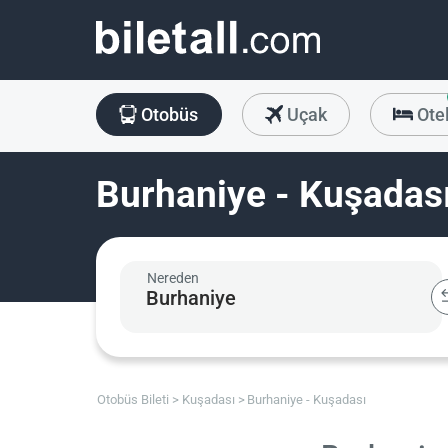
Otobüs
Uçak
Ote
Burhaniye - Kuşadası
Nereden
Otobüs Bileti
Kuşadası
Burhaniye - Kuşadası