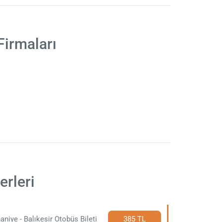
Firmaları
erleri
aniye - Balıkesir Otobüs Bileti
385 TL