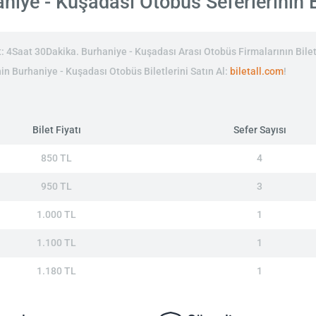
iye - Kuşadası Otobüs Seferlerinin Bi
 4Saat 30Dakika. Burhaniye - Kuşadası Arası Otobüs Firmalarının Bilet
inin Burhaniye - Kuşadası Otobüs Biletlerini Satın Al:
biletall.com
!
Bilet Fiyatı
Sefer Sayısı
850 TL
4
950 TL
3
1.000 TL
1
1.100 TL
1
1.180 TL
1