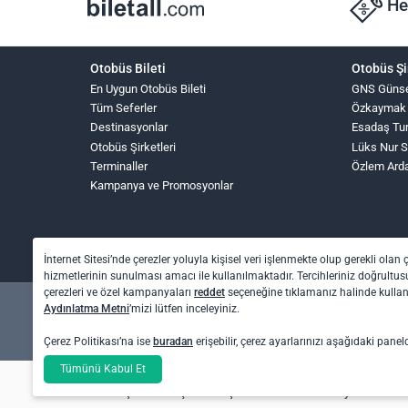
He
Otobüs Bileti
Otobüs Şi
En Uygun Otobüs Bileti
GNS Güns
Tüm Seferler
Özkaymak
Destinasyonlar
Esadaş Tu
Otobüs Şirketleri
Lüks Nur 
Terminaller
Özlem Ard
Kampanya ve Promosyonlar
İnternet Sitesi’nde çerezler yoluyla kişisel veri işlenmekte olup gerekli olan 
hizmetlerinin sunulması amacı ile kullanılmaktadır. Tercihleriniz doğrultusu
çerezleri ve özel kampanyaları
reddet
seçeneğine tıklamanız halinde kull
Aydınlatma Metni
’mizi lütfen inceleyiniz.
Çerez Politikası’na ise
buradan
erişebilir, çerez ayarlarınızı aşağıdaki panel
Tümünü Kabul Et
Otel rezervasyon ve otobüs bileti işlemleri için: O
Uçak bileti işlemleri için: Biletall Turizm Seyahat A