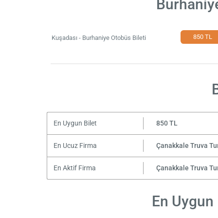
Burhaniye
850 TL
Kuşadası - Burhaniye Otobüs Bileti
En Uygun Bilet
850 TL
En Ucuz Firma
Çanakkale Truva Tu
En Aktif Firma
Çanakkale Truva Tu
En Uygun F