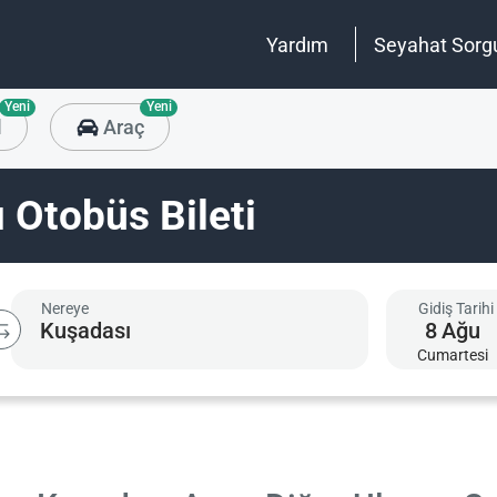
Yardım
Seyahat Sorg
Yeni
Yeni
l
Araç
 Otobüs Bileti
Nereye
Gidiş Tarihi
8
Ağu
Cumartesi