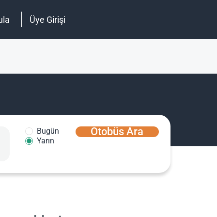
ula
Üye Girişi
Otobüs Ara
Bugün
Yarın