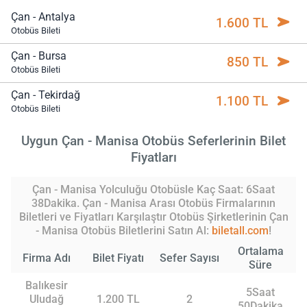
Çan - Antalya
1.600 TL
Otobüs Bileti
Çan - Bursa
850 TL
Otobüs Bileti
Çan - Tekirdağ
1.100 TL
Otobüs Bileti
Uygun Çan - Manisa Otobüs Seferlerinin Bilet
Fiyatları
Çan - Manisa Yolculuğu Otobüsle Kaç Saat: 6Saat
38Dakika. Çan - Manisa Arası Otobüs Firmalarının
Biletleri ve Fiyatları Karşılaştır Otobüs Şirketlerinin Çan
- Manisa Otobüs Biletlerini Satın Al:
biletall.com
!
Ortalama
Firma Adı
Bilet Fiyatı
Sefer Sayısı
Süre
Balıkesir
5Saat
Uludağ
1.200 TL
2
50Dakika