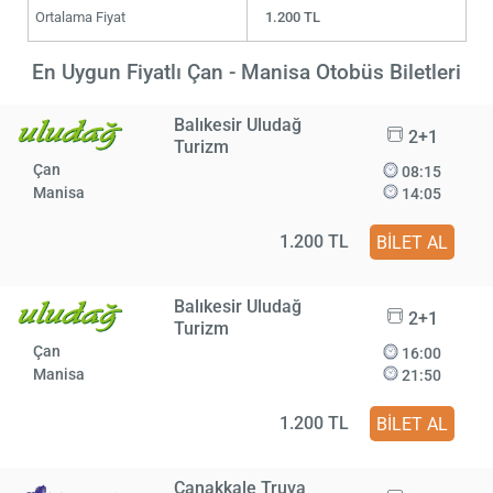
Ortalama Fiyat
1.200 TL
En Uygun Fiyatlı Çan - Manisa Otobüs Biletleri
Balıkesir Uludağ
2+1
Turizm
Çan
08:15
Manisa
14:05
1.200 TL
BİLET AL
Balıkesir Uludağ
2+1
Turizm
Çan
16:00
Manisa
21:50
1.200 TL
BİLET AL
Çanakkale Truva