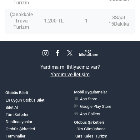
Turizm
Çanakkale
8Saat
Truva
1.200 TL
1
15Dakika
Turizm
Yardıma mı ihtiyacınız var?
Yardım ve İletişim
Mobil Uygulamalar
Otobüs Bileti
App Store
En Uygun Otobüs Bileti
Google Play Store
Bilet Al
App Gallery
Tüm Seferler
Destinasyonlar
Otobüs Şirketleri
Otobüs Şirketleri
Lüks Gümüşhane
Terminaller
Kars Kalesi Turizm