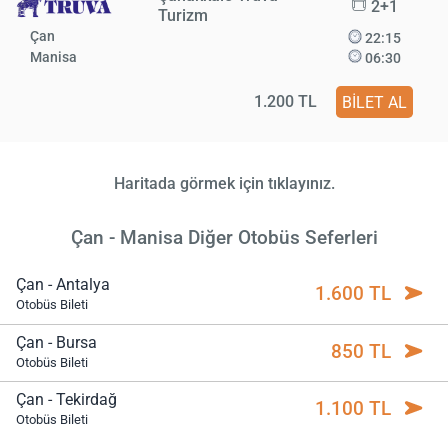
2+1
Turizm
Çan
22:15
Manisa
06:30
1.200 TL
BİLET AL
Haritada görmek için tıklayınız.
Çan - Manisa Diğer Otobüs Seferleri
Çan - Antalya
1.600 TL
Otobüs Bileti
Çan - Bursa
850 TL
Otobüs Bileti
Çan - Tekirdağ
1.100 TL
Otobüs Bileti